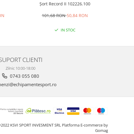
1
Șort Record II 102226.100
Papuci
RON
101,68 RON
50,84 RON
8
IN STOC
SUPORT CLIENTI
Zilnic 10:00-18:00
0743 055 080
enzi@echipamentesport.ro
2022 KSVI SPORT INVESMENT SRL
Platforma E-commerce by
Gomag