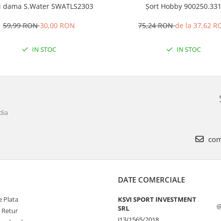
i dama S.Water SWATLS2303
Șort Hobby 900250.33
59,99 RON
30,00 RON
75,24 RON
de la 37,62 
IN STOC
IN STOC
dia
com
DATE COMERCIALE
 Plata
KSVI SPORT INVESTMENT
@
SRL
e Retur
J13/1565/2018