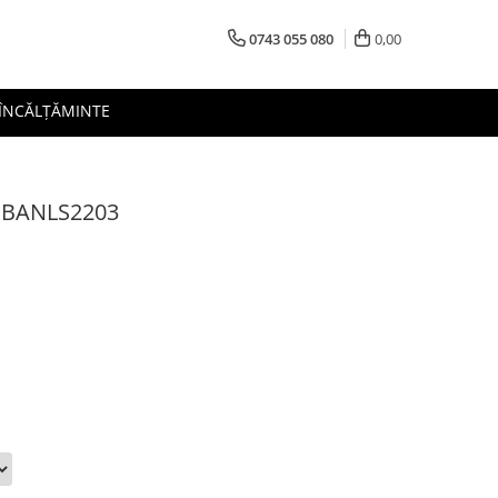
0743 055 080
0,00
 ÎNCĂLȚĂMINTE
SBANLS2203