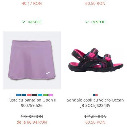
40,17 RON
60,50 RON
IN STOC
IN STOC
Fustă cu pantalon Open II
Sandale copii cu velcro Ocean
900759.526
JR SOCEJS2243V
173,87 RON
121,00 RON
de la 86,94 RON
60,50 RON