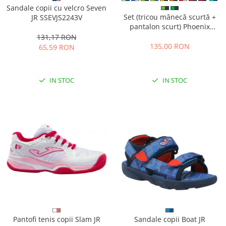
Sandale copii cu velcro Seven
Set (tricou mânecă scurtă +
JR SSEVJS2243V
pantalon scurt) Phoenix
102741.601
131,17 RON
135,00 RON
65,59 RON
IN STOC
IN STOC
Pantofi tenis copii Slam JR
Sandale copii Boat JR