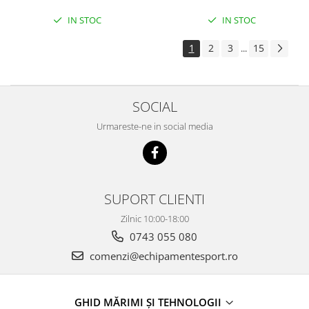
IN STOC
IN STOC
1
2
3
15
...
SOCIAL
Urmareste-ne in social media
SUPORT CLIENTI
Zilnic 10:00-18:00
0743 055 080
comenzi@echipamentesport.ro
GHID MĂRIMI ȘI TEHNOLOGII