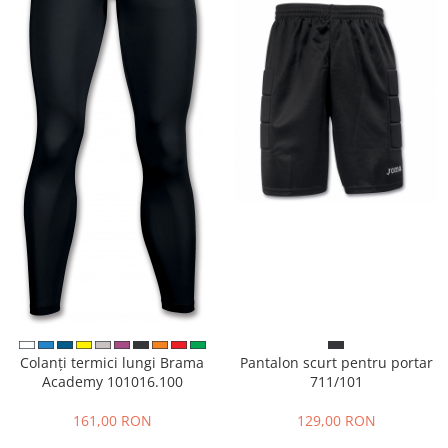
Colanți termici lungi Brama
Pantalon scurt pentru portar
Academy 101016.100
711/101
161,00 RON
129,00 RON