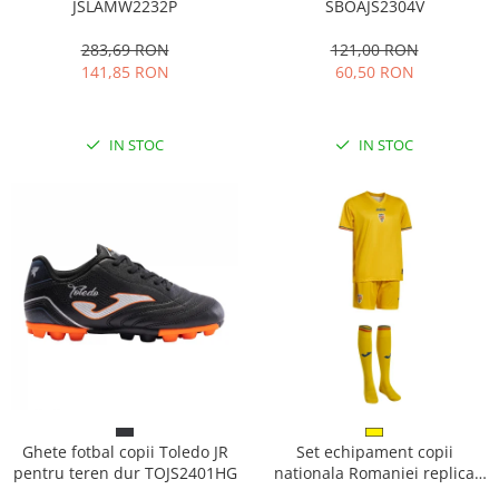
JSLAMW2232P
SBOAJS2304V
283,69 RON
121,00 RON
141,85 RON
60,50 RON
IN STOC
IN STOC
Ghete fotbal copii Toledo JR
Set echipament copii
pentru teren dur TOJS2401HG
nationala Romaniei replica
AH52203B5101