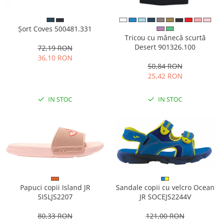
Șort Coves 500481.331
Tricou cu mânecă scurtă
Desert 901326.100
72,19 RON
36,10 RON
50,84 RON
25,42 RON
IN STOC
IN STOC
Papuci copii Island JR
Sandale copii cu velcro Ocean
SISLJS2207
JR SOCEJS2244V
80,33 RON
121,00 RON