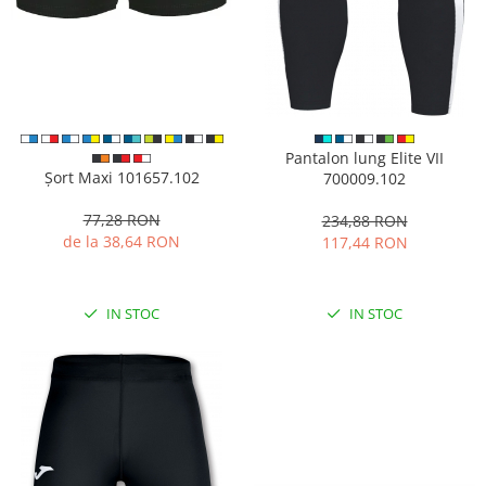
Pantalon lung Elite VII
Șort Maxi 101657.102
700009.102
77,28 RON
234,88 RON
de la 38,64 RON
117,44 RON
IN STOC
IN STOC