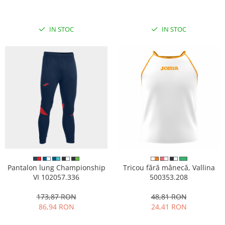
IN STOC
IN STOC
Pantalon lung Championship
Tricou fără mânecă, Vallina
VI 102057.336
500353.208
173,87 RON
48,81 RON
86,94 RON
24,41 RON