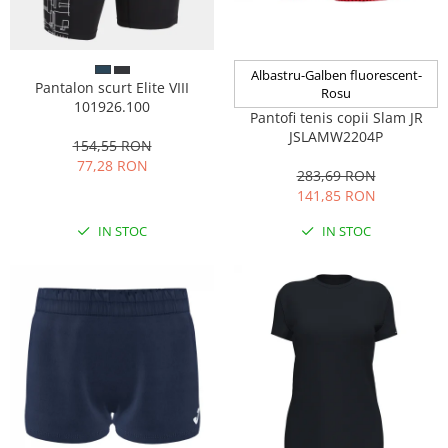
Albastru-Galben fluorescent-
Pantalon scurt Elite VIII
Rosu
101926.100
Pantofi tenis copii Slam JR
JSLAMW2204P
154,55 RON
77,28 RON
283,69 RON
141,85 RON
IN STOC
IN STOC