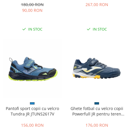
180,00 RON
267,00 RON
90,00 RON
IN STOC
IN STOC
Pantofi sport copii cu velcro
Ghete fotbal cu velcro copii
Tundra JR JTUNS2617V
Powerfull JR pentru teren
sintetic POJS2603TFV
156,00 RON
176,00 RON