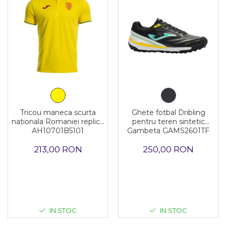
Tricou maneca scurta
Ghete fotbal Dribling
nationala Romaniei replica
pentru teren sintetic
AH10701B5101
Gambeta GAMS2601TF
213,00 RON
250,00 RON
IN STOC
IN STOC