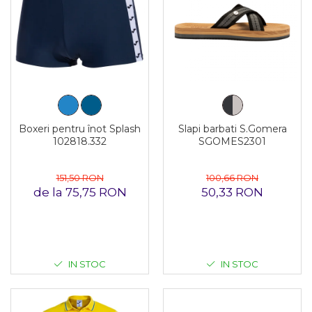
Boxeri pentru înot Splash
Slapi barbati S.Gomera
102818.332
SGOMES2301
151,50 RON
100,66 RON
de la 75,75 RON
50,33 RON
IN STOC
IN STOC