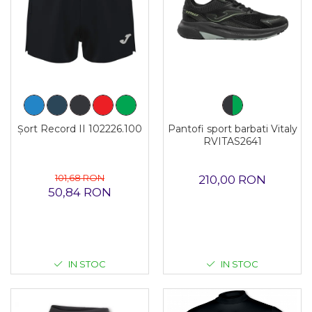
Șort Record II 102226.100
Pantofi sport barbati Vitaly
RVITAS2641
101,68 RON
210,00 RON
50,84 RON
IN STOC
IN STOC