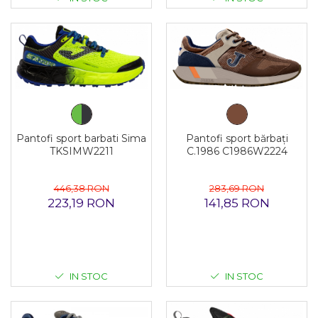
Pantofi sport bărbați
Pantofi sport barbati Sima
C.1986 C1986W2224
TKSIMW2211
283,69 RON
446,38 RON
141,85 RON
223,19 RON
IN STOC
IN STOC