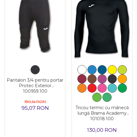
Pantalon 3/4 pentru portar
Protec Exterior
100959.100
190,14 RON
95,07 RON
Tricou termic cu mânecă
lungă Brama Academy
101018.100
130,00 RON