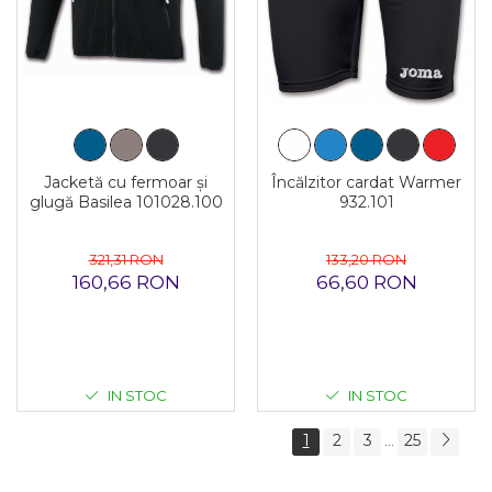
Jacketă cu fermoar și
Încălzitor cardat Warmer
glugă Basilea 101028.100
932.101
321,31 RON
133,20 RON
160,66 RON
66,60 RON
IN STOC
IN STOC
1
2
3
25
...