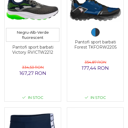
Negru-Alb-Verde
fluorescent
Pantofi sport barbati
Pantofi sport barbati
Forest TKFORW2205
Victory RVICTW2212
354,87 RON
334,53 RON
177,44 RON
167,27 RON
IN STOC
IN STOC