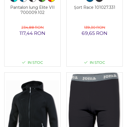
Pantalon lung Elite VII
Șort Race 101027.331
700009.102
234,88 RON
139,30 RON
117,44 RON
69,65 RON
IN STOC
IN STOC