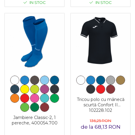
IN STOC
IN STOC
Tricou polo cu mânecă
scurtă Confort II
102228.102
Jambiere Classic-2, 1
136,25 RON
pereche, 400054.700
de la 68,13 RON