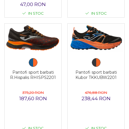
47,00 RON
IN STOC
IN STOC
Pantofi sport barbati
Pantofi sport barbati
R.Hispalis RHISPS2201
Kubor TKKUBW2201
375,20 RON
476,88 RON
187,60 RON
238,44 RON
IN STOC
IN STOC