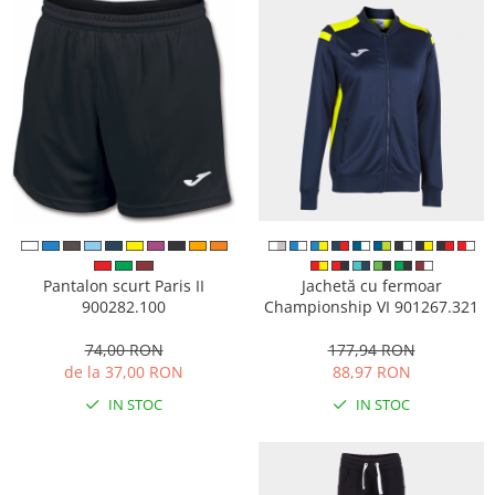
Jachetă cu fermoar
Pantalon scurt Paris II
Championship VI 901267.321
900282.100
177,94 RON
74,00 RON
88,97 RON
de la 37,00 RON
IN STOC
IN STOC