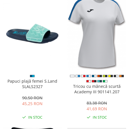
Papuci plajă femei S.Land
Tricou cu mânecă scurtă
SLALS2327
Academy III 901141.207
90,50 RON
83,38 RON
45,25 RON
41,69 RON
IN STOC
IN STOC