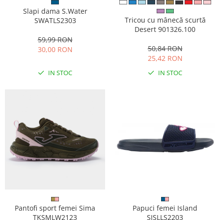
Slapi dama S.Water
Tricou cu mânecă scurtă
SWATLS2303
Desert 901326.100
59,99 RON
50,84 RON
30,00 RON
25,42 RON
IN STOC
IN STOC
Papuci femei Island
Pantofi sport femei Sima
SISLLS2203
TKSMLW2123