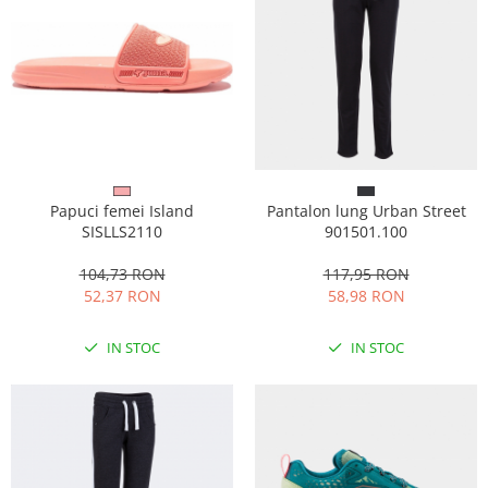
Papuci femei Island
Pantalon lung Urban Street
SISLLS2110
901501.100
104,73 RON
117,95 RON
52,37 RON
58,98 RON
IN STOC
IN STOC