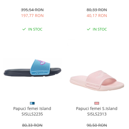
80,33 RON
395,54 RON
40,17 RON
197,77 RON
IN STOC
IN STOC
Papuci femei Island
Papuci femei S.Island
SISLLS2235
SISLS2313
80,33 RON
90,50 RON