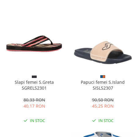
Slapi femei S.Greta
Papuci femei S.Island
SGRELS2301
SISLS2307
80,33 RON
90,50 RON
40,17 RON
45,25 RON
IN STOC
IN STOC