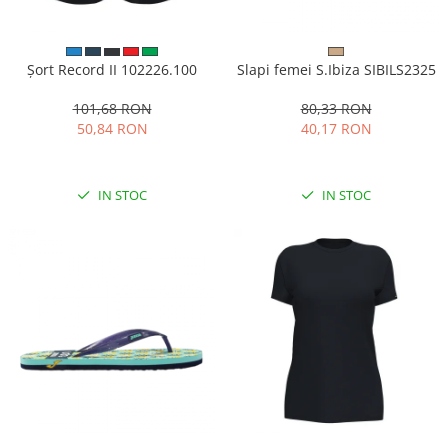
Șort Record II 102226.100
Slapi femei S.Ibiza SIBILS2325
101,68 RON
80,33 RON
50,84 RON
40,17 RON
IN STOC
IN STOC