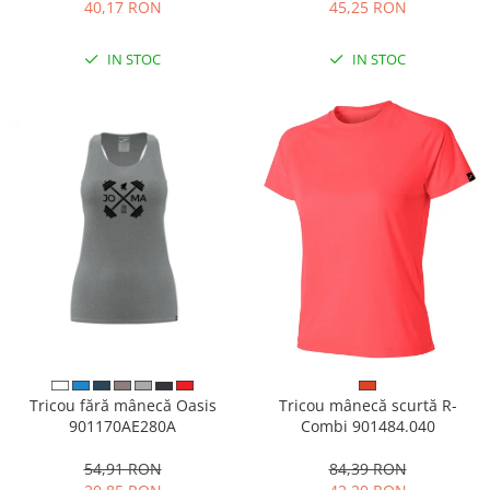
40,17 RON
45,25 RON
IN STOC
IN STOC
Tricou fără mânecă Oasis
Tricou mânecă scurtă R-
901170AE280A
Combi 901484.040
54,91 RON
84,39 RON