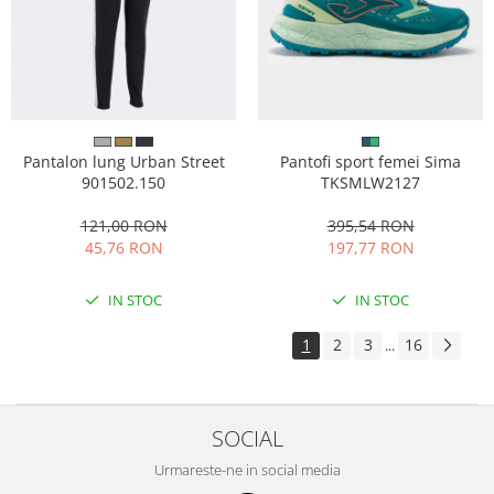
Pantalon lung Urban Street
Pantofi sport femei Sima
901502.150
TKSMLW2127
121,00 RON
395,54 RON
45,76 RON
197,77 RON
IN STOC
IN STOC
1
2
3
16
...
SOCIAL
Urmareste-ne in social media