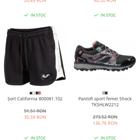
20,85 RON
42,20 RON
IN STOC
IN STOC
Pantofi sport femei Shock
Șort California 800081.102
TKSHLW2212
91,51 RON
273,52 RON
35,59 RON
136,76 RON
IN STOC
IN STOC