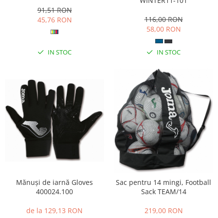
WINTER11-101
91,51 RON
116,00 RON
45,76 RON
58,00 RON
IN STOC
IN STOC
Mănuși de iarnă Gloves
Sac pentru 14 mingi, Football
400024.100
Sack TEAM/14
de la 129,13 RON
219,00 RON