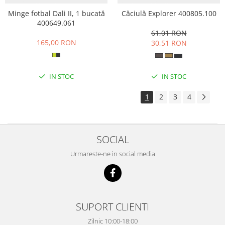
Minge fotbal Dali II, 1 bucată
Căciulă Explorer 400805.100
400649.061
61,01 RON
165,00 RON
30,51 RON
IN STOC
IN STOC
1
2
3
4
SOCIAL
Urmareste-ne in social media
SUPORT CLIENTI
Zilnic 10:00-18:00