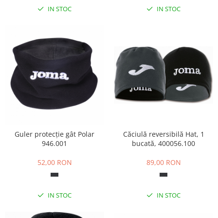
IN STOC
IN STOC
Guler protecție gât Polar
Căciulă reversibilă Hat, 1
946.001
bucată, 400056.100
52,00 RON
89,00 RON
IN STOC
IN STOC