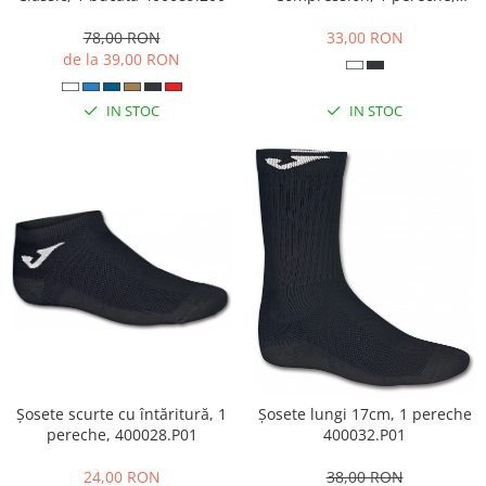
400285.100
78,00 RON
33,00 RON
de la 39,00 RON
IN STOC
IN STOC
Șosete scurte cu întăritură, 1
Șosete lungi 17cm, 1 pereche
pereche, 400028.P01
400032.P01
24,00 RON
38,00 RON