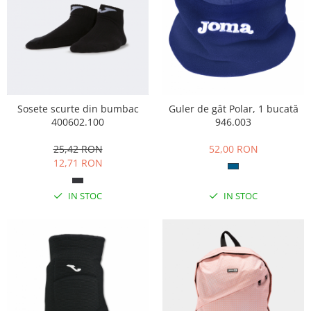
Sosete scurte din bumbac
Guler de gât Polar, 1 bucată
400602.100
946.003
25,42 RON
52,00 RON
12,71 RON
IN STOC
IN STOC