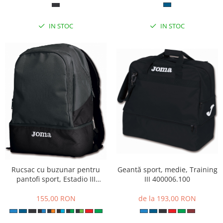
IN STOC
IN STOC
Geantă sport, medie, Training
Rucsac cu buzunar pentru
III 400006.100
pantofi sport, Estadio III
400234.100
de la 193,00 RON
155,00 RON