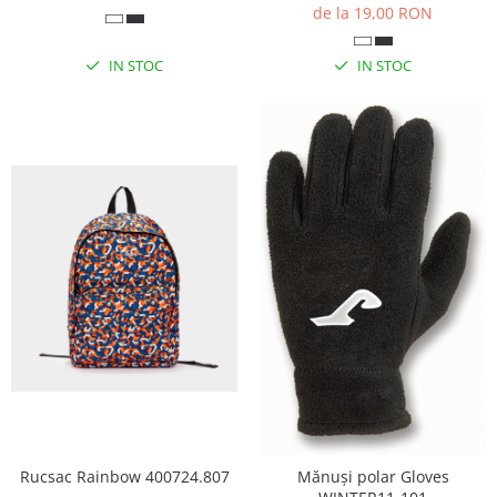
de la 19,00 RON
IN STOC
IN STOC
Rucsac Rainbow 400724.807
Mănuși polar Gloves