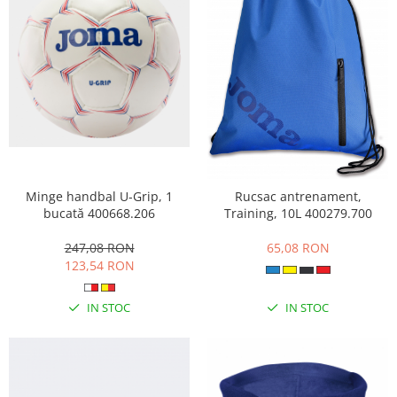
Minge handbal U-Grip, 1
Rucsac antrenament,
bucată 400668.206
Training, 10L 400279.700
247,08 RON
65,08 RON
123,54 RON
IN STOC
IN STOC