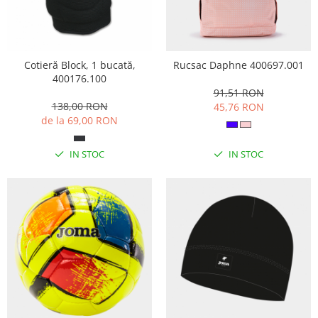
Cotieră Block, 1 bucată,
Rucsac Daphne 400697.001
400176.100
91,51 RON
138,00 RON
45,76 RON
de la 69,00 RON
IN STOC
IN STOC