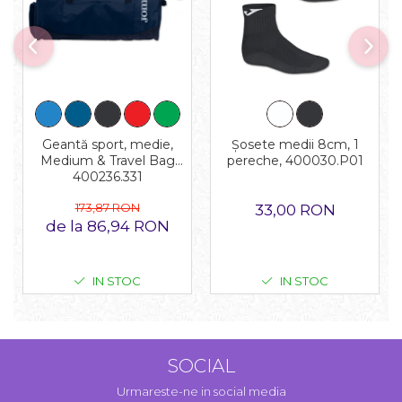
Geantă sport, medie,
Șosete medii 8cm, 1
Medium & Travel Bag
pereche, 400030.P01
400236.331
173,87 RON
33,00 RON
de la 86,94 RON
IN STOC
IN STOC
SOCIAL
Urmareste-ne in social media