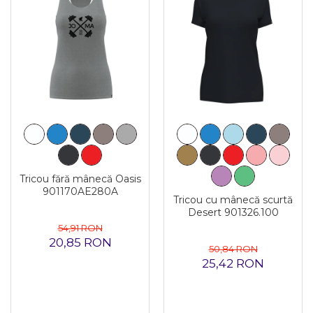
Tricou fără mânecă Oasis
901170AE280A
Tricou cu mânecă scurtă
Desert 901326.100
54,91 RON
20,85 RON
50,84 RON
25,42 RON