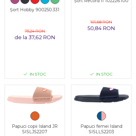
Șort Record II 102226.100
Șort Hobby 900250.331
101,68 RON
50,84 RON
75,24 RON
de la 37,62 RON
IN STOC
IN STOC
Papuci femei Island
Papuci copii Island JR
SISLLS2203
SISLJS2207