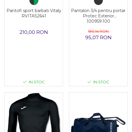
Pantofi sport barbati Vitaly
Pantalon 3/4 pentru portar
RVITAS2641
Protec Exterior
100959.100
190,14 RON
210,00 RON
95,07 RON
IN STOC
IN STOC