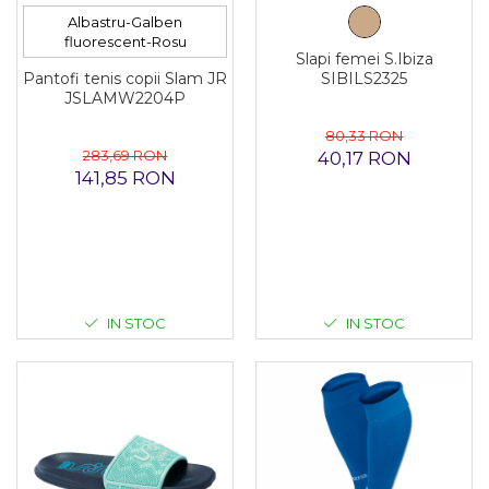
Albastru-Galben
fluorescent-Rosu
Slapi femei S.Ibiza
Pantofi tenis copii Slam JR
SIBILS2325
JSLAMW2204P
80,33 RON
283,69 RON
40,17 RON
141,85 RON
IN STOC
IN STOC