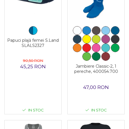
Papuci plajă femei S.Land
SLALS2327
90,50 RON
45,25 RON
Jambiere Classic-2, 1
pereche, 400054.700
47,00 RON
IN STOC
IN STOC