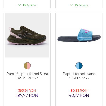
IN STOC
IN STOC
Papuci femei Island
Pantofi sport femei Sima
SISLLS2235
TKSMLW2123
80,33 RON
395,54 RON
40,17 RON
197,77 RON