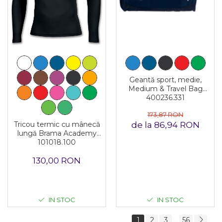
Geantă sport, medie,
Medium & Travel Bag
400236.331
173,87 RON
de la 86,94 RON
Tricou termic cu mânecă
lungă Brama Academy
101018.100
130,00 RON
IN STOC
IN STOC
1
2
3
56
...