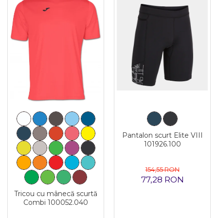
Pantalon scurt Elite VIII
101926.100
154,55 RON
77,28 RON
Tricou cu mânecă scurtă
Combi 100052.040