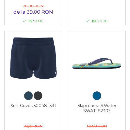
78,00 RON
de la 39,00 RON
IN STOC
IN STOC
Șort Coves 500481.331
Slapi dama S.Water
SWATLS2303
72,19 RON
59,99 RON