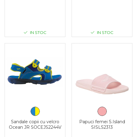
IN STOC
IN STOC
Sandale copii cu velcro
Papuci femei S.Island
Ocean JR SOCEJS2244V
SISLS2313