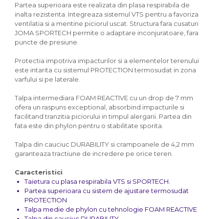
Partea superioara este realizata din plasa respirabila de
inalta rezistenta. Integreaza sistemul VTS pentru a favoriza
ventilatia si a mentine piciorul uscat. Structura fara cusaturi
JOMA SPORTECH permite o adaptare inconjuratoare, fara
puncte de presiune.
Protectia impotriva impacturilor si a elementelor terenului
este intarita cu sistemul PROTECTION termosudat in zona
varfului si pe laterale.
Talpa intermediara FOAM REACTIVE cu un drop de 7 mm
ofera un raspuns exceptional, absorbind impacturile si
facilitand tranzitia piciorului in timpul alergarii. Partea din
fata este din phylon pentru o stabilitate sporita.
Talpa din cauciuc DURABILITY si crampoanele de 4,2 mm
garanteaza tractiune de incredere pe orice teren.
Caracteristici
Taietura cu plasa respirabila VTS si SPORTECH.
Partea superioara cu sistem de ajustare termosudat
PROTECTION
Talpa medie de phylon cu tehnologie FOAM REACTIVE
Talpa din cauciuc DURABILITY