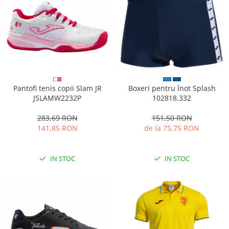
Pantofi tenis copii Slam JR
Boxeri pentru înot Splash
JSLAMW2232P
102818.332
283,69 RON
151,50 RON
141,85 RON
de la 75,75 RON
IN STOC
IN STOC