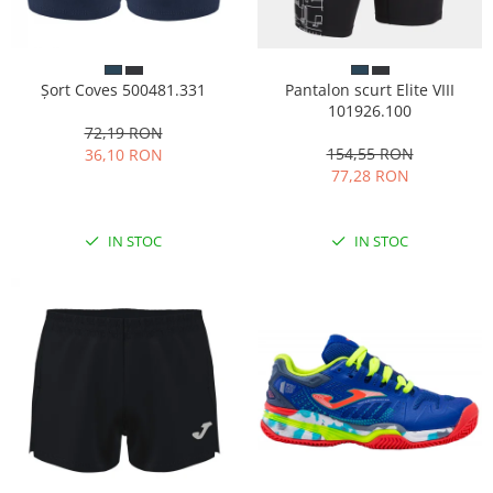
Șort Coves 500481.331
Pantalon scurt Elite VIII
101926.100
72,19 RON
154,55 RON
36,10 RON
77,28 RON
IN STOC
IN STOC