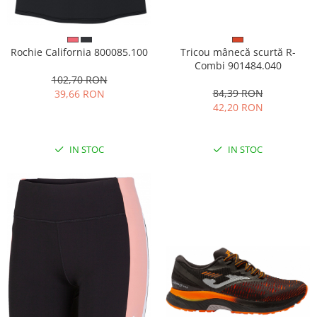
Tricou mânecă scurtă R-
Rochie California 800085.100
Combi 901484.040
102,70 RON
84,39 RON
39,66 RON
42,20 RON
IN STOC
IN STOC