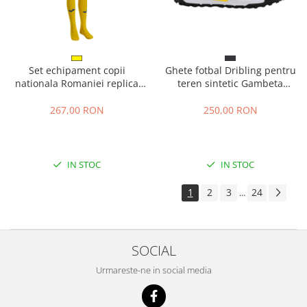
Set echipament copii
Ghete fotbal Dribling pentru
nationala Romaniei replica
teren sintetic Gambeta
AH52203B5101
GAMS2601TF
267,00 RON
250,00 RON
IN STOC
IN STOC
1
2
3
24
...
SOCIAL
Urmareste-ne in social media