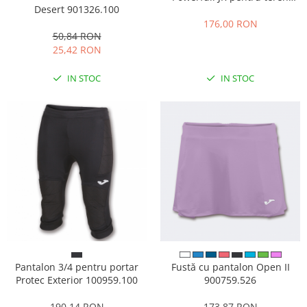
Desert 901326.100
sintetic POJS2603TFV
176,00 RON
50,84 RON
25,42 RON
IN STOC
IN STOC
Pantalon 3/4 pentru portar
Fustă cu pantalon Open II
Protec Exterior 100959.100
900759.526
190,14 RON
173,87 RON