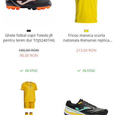
Ghete fotbal copii Toledo JR
Tricou maneca scurta
pentru teren dur TOJS2401HG
nationala Romaniei replica
AH10701B5101
180,00 RON
213,00 RON
90,00 RON
IN STOC
IN STOC