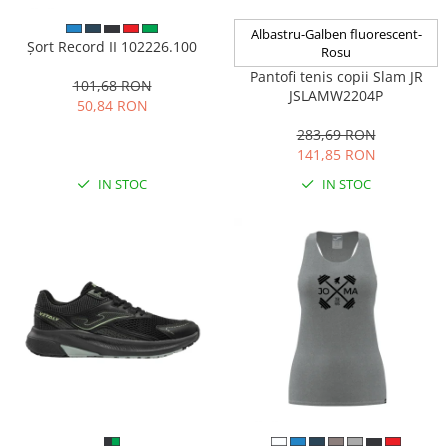
Albastru-Galben fluorescent-
Șort Record II 102226.100
Rosu
Pantofi tenis copii Slam JR
101,68 RON
JSLAMW2204P
50,84 RON
283,69 RON
141,85 RON
IN STOC
IN STOC