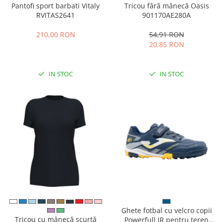
Pantofi sport barbati Vitaly
Tricou fără mânecă Oasis
RVITAS2641
901170AE280A
210,00 RON
54,91 RON
20,85 RON
IN STOC
IN STOC
Ghete fotbal cu velcro copii
Tricou cu mânecă scurtă
Powerfull JR pentru teren