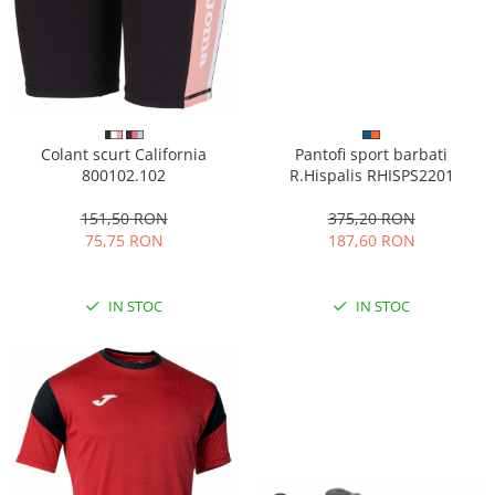
Colant scurt California
Pantofi sport barbati
800102.102
R.Hispalis RHISPS2201
151,50 RON
375,20 RON
75,75 RON
187,60 RON
IN STOC
IN STOC