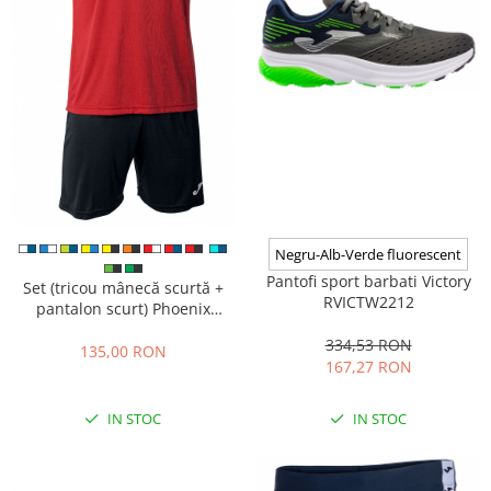
Negru-Alb-Verde fluorescent
Pantofi sport barbati Victory
Set (tricou mânecă scurtă +
RVICTW2212
pantalon scurt) Phoenix
102741.601
334,53 RON
135,00 RON
167,27 RON
IN STOC
IN STOC