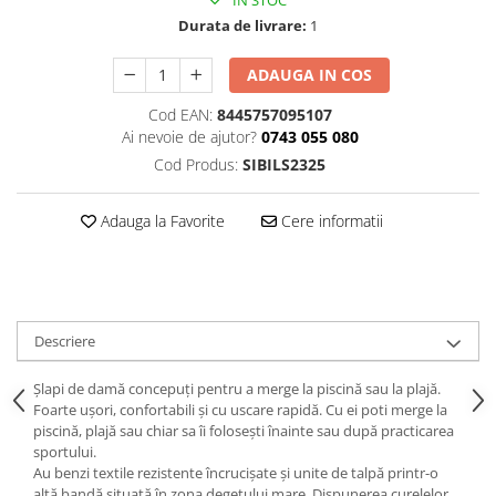
IN STOC
Durata de livrare:
1
ADAUGA IN COS
Cod EAN:
8445757095107
Ai nevoie de ajutor?
0743 055 080
Cod Produs:
SIBILS2325
Adauga la Favorite
Cere informatii
Descriere
Șlapi de damă concepuți pentru a merge la piscină sau la plajă.
Foarte ușori, confortabili și cu uscare rapidă. Cu ei poti merge la
piscină, plajă sau chiar sa îi folosești înainte sau după practicarea
sportului.
Au benzi textile rezistente încrucișate și unite de talpă printr-o
altă bandă situată în zona degetului mare. Dispunerea curelelor