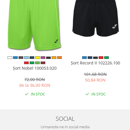
Șort Record II 102226.100
Șort Nobel 100053.020
101,68 RON
72,00 RON
50,84 RON
de la 36,00 RON
IN STOC
IN STOC
SOCIAL
Urmareste-ne in social media