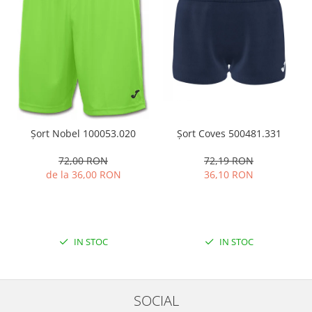
Șort Coves 500481.331
Șort Nobel 100053.020
72,19 RON
72,00 RON
36,10 RON
de la 36,00 RON
IN STOC
IN STOC
SOCIAL