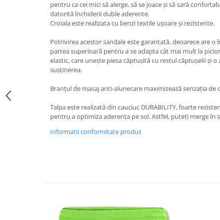
pentru ca cei mici să alerge, să se joace și să sară conforta
datorită închiderii duble aderente.
Croiala este realizata cu benzi textile ușoare și rezistente.
Potrivirea acestor sandale este garantată, deoarece are o 
partea superioară pentru a se adapta cât mai mult la picior
elastic, care unește piesa căptușită cu restul căptușelii și 
susținerea.
Branțul de masaj anti-alunecare maximizează senzația de c
Talpa este realizată din cauciuc DURABILITY, foarte rezisten
pentru a optimiza aderența pe sol. Astfel, puteți merge în 
Informatii conformitate produs