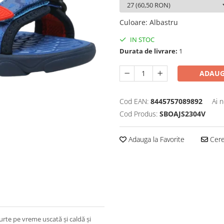
Culoare
:
Albastru
IN STOC
Durata de livrare:
1
ADAUG
Cod EAN:
8445757089892
Ai 
Cod Produs:
SBOAJS2304V
Adauga la Favorite
Cere 
urte pe vreme uscată și caldă și