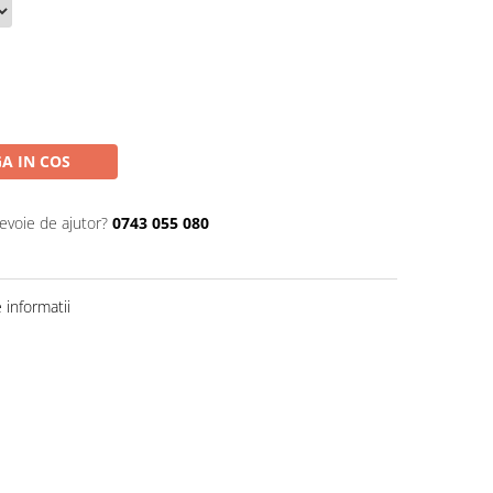
A IN COS
nevoie de ajutor?
0743 055 080
informatii