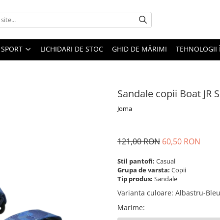
SPORT
LICHIDARI DE STOC
GHID DE MĂRIMI
TEHNOLOGII
Sandale copii Boat JR
Joma
121,00 RON
60,50 RON
Stil pantofi:
Casual
Grupa de varsta:
Copii
Tip produs:
Sandale
Varianta culoare
:
Albastru-Ble
Marime
: