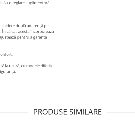
bil. Au o reglare suplimentară
închidere dublă aderență pe
. În călcâi, acesta încorporează
o ajustează pentru a garanta
onfort.
tă la uzură, cu modele diferite
siguranță.
PRODUSE SIMILARE