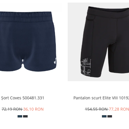
Șort Coves 500481.331
Pantalon scurt Elite VIII 101
72,19 RON
36,10 RON
154,55 RON
77,28 RO