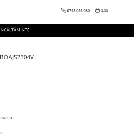
0743 055 080
0,00
 ÎNCĂLȚĂMINTE
 SBOAJS2304V
umarin