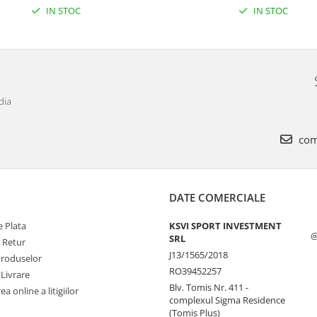
IN STOC
IN STOC
dia
com
DATE COMERCIALE
 Plata
KSVI SPORT INVESTMENT
@
SRL
e Retur
J13/1565/2018
Produselor
RO39452257
 Livrare
Blv. Tomis Nr. 411 -
a online a litigiilor
complexul Sigma Residence
(Tomis Plus)