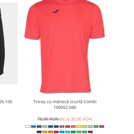
Tricou cu mânecă scurtă Combi
926.100
Papuci 
100052.040
N
8
78,00 RON
de la 39,00 RON