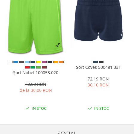
Șort Coves 500481.331
Șort Nobel 100053.020
72,19 RON
72,00 RON
36,10 RON
de la 36,00 RON
IN STOC
IN STOC
SOCIAL