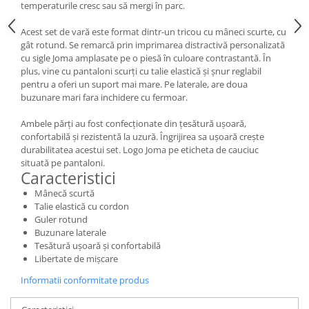
temperaturile cresc sau să mergi în parc.
Acest set de vară este format dintr-un tricou cu mâneci scurte, cu
gât rotund. Se remarcă prin imprimarea distractivă personalizată
cu sigle Joma amplasate pe o piesă în culoare contrastantă. În
plus, vine cu pantaloni scurți cu talie elastică și șnur reglabil
pentru a oferi un suport mai mare. Pe laterale, are doua
buzunare mari fara inchidere cu fermoar.
Ambele părți au fost confecționate din țesătură ușoară,
confortabilă și rezistentă la uzură. Îngrijirea sa ușoară crește
durabilitatea acestui set. Logo Joma pe eticheta de cauciuc
situată pe pantaloni.
Caracteristici
Mânecă scurtă
Talie elastică cu cordon
Guler rotund
Buzunare laterale
Tesătură ușoară și confortabilă
Libertate de mișcare
Informatii conformitate produs