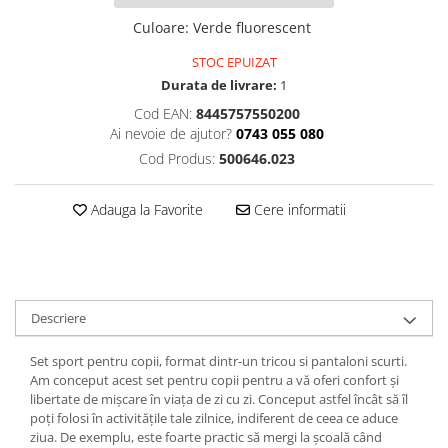
Culoare
:
Verde fluorescent
STOC EPUIZAT
Durata de livrare:
1
Cod EAN:
8445757550200
Ai nevoie de ajutor?
0743 055 080
Cod Produs:
500646.023
Adauga la Favorite
Cere informatii
Descriere
Set sport pentru copii, format dintr-un tricou si pantaloni scurti.
Am conceput acest set pentru copii pentru a vă oferi confort și
libertate de mișcare în viața de zi cu zi. Conceput astfel încât să îl
poți folosi în activitățile tale zilnice, indiferent de ceea ce aduce
ziua. De exemplu, este foarte practic să mergi la școală când