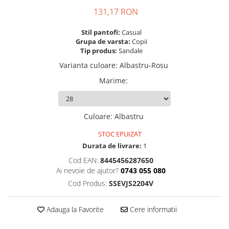
Mingi alte sporturi
Volei
Jachete
Salopete
Seturi
131,17 RON
Jambiere
Seturi
Sorturi
Mingi fotbal
Yoga
Pantaloni
Sorturi
Treninguri
Ochelari inot
Stil pantofi:
Casual
Seturi
Topuri
Tricouri
Grupa de varsta:
Copii
Palete Padel
Tip produs:
Sandale
Treninguri
Treninguri
Veste
Prosoape
Varianta culoare
:
Albastru-Rosu
Veste
Veste
Incaltaminte
Rucsacuri
Marime
:
Incaltaminte
Incaltaminte
Confort - Casual
Saci
Alergare - Atletism
Alergare - Atletism
Fotbal si fotbal de sala
Confort - Casual
Confort - Casual
Papuci
Sepci si palarii
Culoare
:
Albastru
Drumetii
Drumetii
Sandale
Sosete
STOC EPUIZAT
Fotbal si fotbal de sala
Fotbal si fotbal de sala
Sport
Veste antrenament
Durata de livrare:
1
Papuci
Papuci
Cod EAN:
8445456287650
Sandale
Sandale
Ai nevoie de ajutor?
0743 055 080
Tenis - Padel
Tenis - Padel
Cod Produs:
SSEVJS2204V
Trail
Trail
Volei - Handbal
Volei - Handbal
Adauga la Favorite
Cere informatii