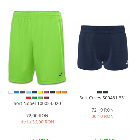
Șort Coves 500481.331
Șort Nobel 100053.020
72,19 RON
72,00 RON
36,10 RON
de la 36,00 RON