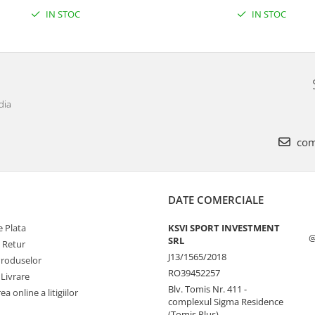
IN STOC
IN STOC
dia
com
DATE COMERCIALE
 Plata
KSVI SPORT INVESTMENT
@
SRL
e Retur
J13/1565/2018
Produselor
RO39452257
 Livrare
Blv. Tomis Nr. 411 -
a online a litigiilor
complexul Sigma Residence
(Tomis Plus)