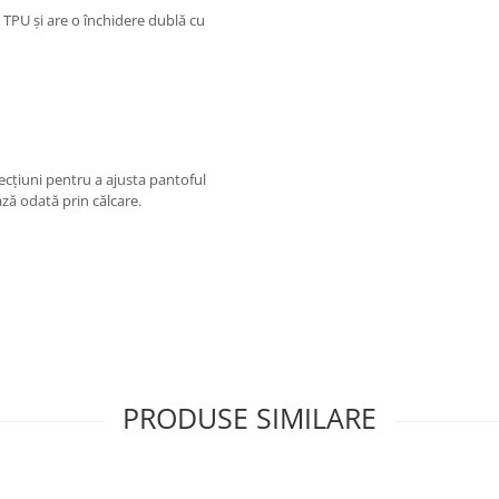
 TPU și are o închidere dublă cu
ecțiuni pentru a ajusta pantoful
ază odată prin călcare.
PRODUSE SIMILARE