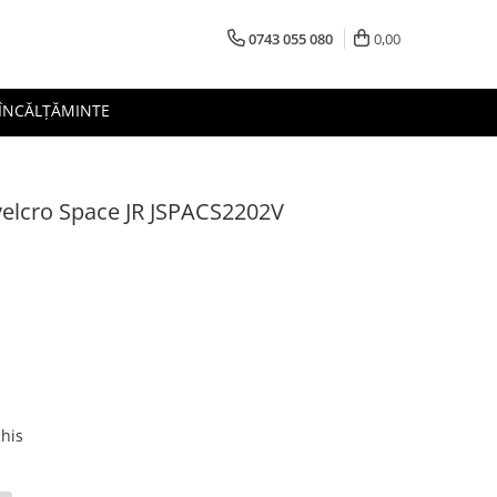
0743 055 080
0,00
 ÎNCĂLȚĂMINTE
 velcro Space JR JSPACS2202V
his