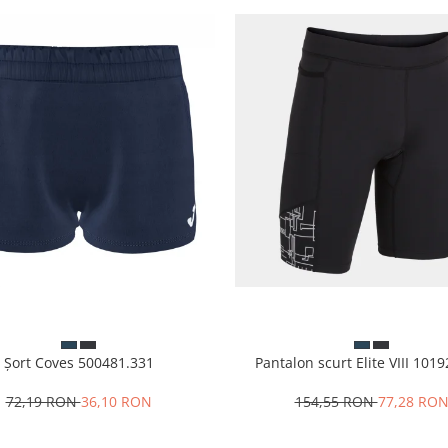
Șort Coves 500481.331
Pantalon scurt Elite VIII 101
72,19 RON
36,10 RON
154,55 RON
77,28 RO