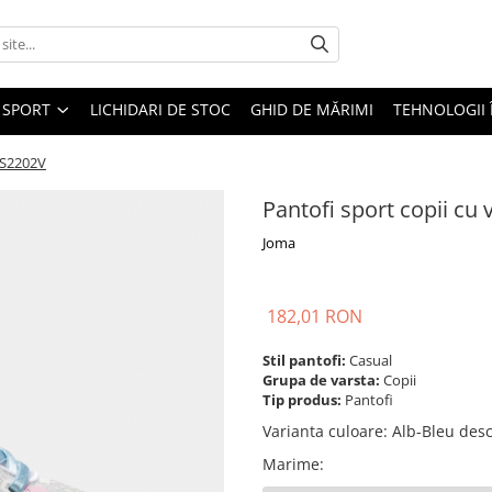
SPORT
LICHIDARI DE STOC
GHID DE MĂRIMI
TEHNOLOGII
ACS2202V
Pantofi sport copii cu
Joma
182,01 RON
Stil pantofi:
Casual
Grupa de varsta:
Copii
Tip produs:
Pantofi
Varianta culoare
:
Alb-Bleu desc
Marime
: