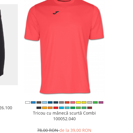
926.100
Papuci 
Tricou cu mânecă scurtă Combi
100052.040
N
8
78,00 RON
de la 39,00 RON