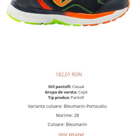
Mingi alte sporturi
Volei
Jachete
Salopete
Seturi
Jambiere
Seturi
Sorturi
Mingi fotbal
Yoga
Pantaloni
Sorturi
Treninguri
Ochelari inot
Seturi
Topuri
Tricouri
Palete Padel
Treninguri
Treninguri
Veste
Prosoape
Veste
Veste
Incaltaminte
Rucsacuri
Incaltaminte
Incaltaminte
Confort - Casual
Saci
Alergare - Atletism
Alergare - Atletism
Fotbal si fotbal de sala
Confort - Casual
Confort - Casual
Papuci
Sepci si palarii
Drumetii
Drumetii
Sandale
182,01 RON
Sosete
Fotbal si fotbal de sala
Fotbal si fotbal de sala
Sport
Veste antrenament
Stil pantofi:
Casual
Papuci
Papuci
Grupa de varsta:
Copii
Sandale
Sandale
Tip produs:
Pantofi
Tenis - Padel
Tenis - Padel
Varianta culoare
:
Bleumarin-Portocaliu
Trail
Trail
Marime
:
28
Volei - Handbal
Volei - Handbal
Culoare
:
Bleumarin
STOC EPUIZAT