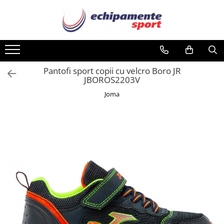
Barbati
Femei
Copii
Accesorii
Sport
Haine
Haine
Haine
Aparatori
Fotbal
Tricouri
Tricouri
Bluze
Articole iarna
Baschet
Pantofi sport copii cu velcro Boro JR
JBOROS2203V
Sorturi
Bluze
Brama
Banderole
Atletism
Joma
Echipament portar
Bustiere
Costume de baie
Caciuli
Ciclism
Echipament protectie
Costume de baie
Echipament de protectie
Casti
Fitness
Bluze
Echipament de protectie
Echipament portar
Diverse
Handbal
Body-uri
Fusta
Fusta
Echipament de compresie
Inot
Boxeri
Geci
Geci
Brama
Haine de ploaie
Haine de ploaie
Echipament de protectie
Padel / Squash
Costume de baie
Hanoracuri
Hanoracuri
Genti
Rugby
Geci
Jachete
Jachete
Manusi
Sporturi de sala
Haine de ploaie
Pantaloni
Pantaloni
Manusi portar
Tenis
Hanoracuri
Rochie
Rochie