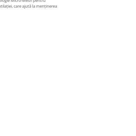
hnologie Micro-Mesh pentru
tilației, care ajută la menținerea