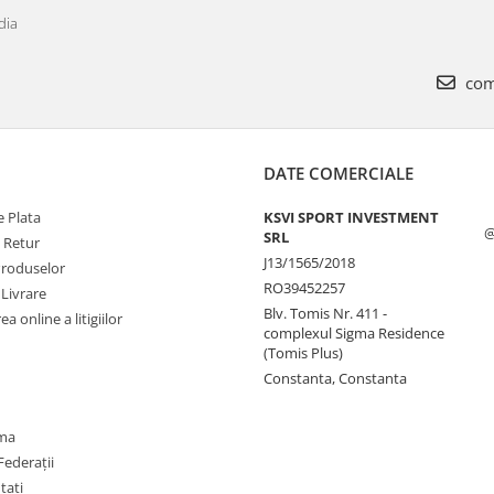
dia
com
DATE COMERCIALE
 Plata
KSVI SPORT INVESTMENT
@
SRL
e Retur
J13/1565/2018
Produselor
RO39452257
 Livrare
Blv. Tomis Nr. 411 -
a online a litigiilor
complexul Sigma Residence
(Tomis Plus)
Constanta, Constanta
oma
Federații
utati