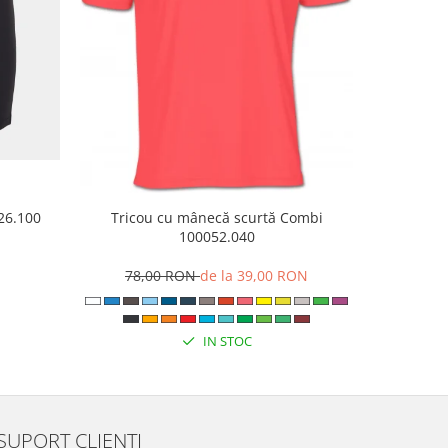
Tricou cu mânecă scurtă Combi
926.100
Papuci 
100052.040
N
8
78,00 RON
de la 39,00 RON
IN STOC
SUPORT CLIENTI