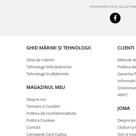
Urmareste-ne in social me
GHID MĂRIMI ȘI TEHNOLOGII
CLIENTI
Ghid de mărimi
Metode de
Tehnologii îmbrăcăminte
Politica d
Tehnologii încălțăminte
Garantia 
Informatii
MAGAZINUL MEU
Solutionare
ANPC
Despre noi
Termeni si Conditii
JOMA
Politica de Confidentialitate
Politica Cookies
Despre J
Contact
Cluburi și 
Campanie Card Cadou
Stiri si no