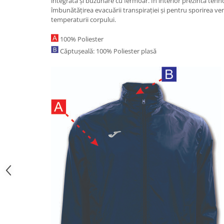
integrată și buzunare cu fermoar. În interior prezintă te
îmbunătățirea evacuării transpirației și pentru sporirea ven
temperaturii corpului.
100% Poliester
Căptușeală: 100% Poliester plasă