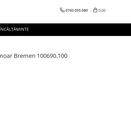
0743 055 080
0,00
 ÎNCĂLȚĂMINTE
ermoar Bremen 100690.100