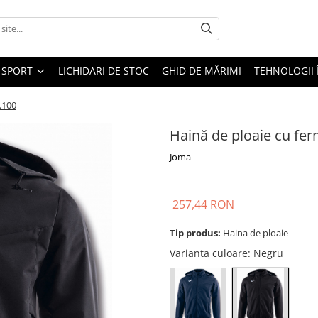
SPORT
LICHIDARI DE STOC
GHID DE MĂRIMI
TEHNOLOGII
.100
Haină de ploaie cu f
Joma
257,44 RON
Tip produs:
Haina de ploaie
Varianta culoare
: Negru