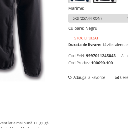
Marime
:
Culoare
:
Negru
STOC EPUIZAT
Durata de livrare:
14 zile calendar
Cod EAN:
9997011245043
Ai 
Cod Produs:
100690.100
Adauga la Favorite
Cere 
ventilație mai bună. Cu glugă