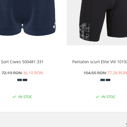
Șort Coves 500481.331
Pantalon scurt Elite VIII 101
72,19 RON
36,10 RON
154,55 RON
77,28 RO
IN STOC
IN STOC