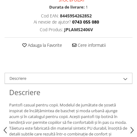
STOC EPUIZAT
Durata de livrare:
1
Cod EAN:
8445954262852
Ai nevoie de ajutor?
0743 055 080
Cod Produs:
JPLAMS2406V
Adauga la Favorite
Cere informatii
Descriere
Descriere
Pantofi casual pentru copii. Modelul de jumătate de șosetă
inspirat de încălțămintea de baschet și moda urbană ajunge
acum și în catalogul pentru copii. Acești pantofi tip botină în
tendință vor permite copiilor să fie confortabili și în pas cu moda.
Tăietura este fabricată din material sintetic PU durabil, însoțită de
detalii subtile care rezultă într-o combinație de confort și