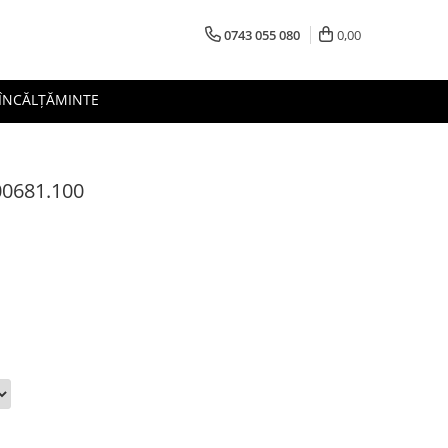
0743 055 080
0,00
 ÎNCĂLȚĂMINTE
900681.100