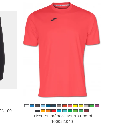
926.100
Papuci 
Tricou cu mânecă scurtă Combi
100052.040
N
8