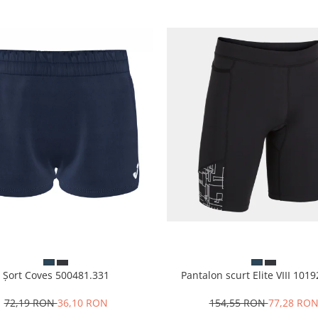
Șort Coves 500481.331
Pantalon scurt Elite VIII 101
72,19 RON
36,10 RON
154,55 RON
77,28 RO