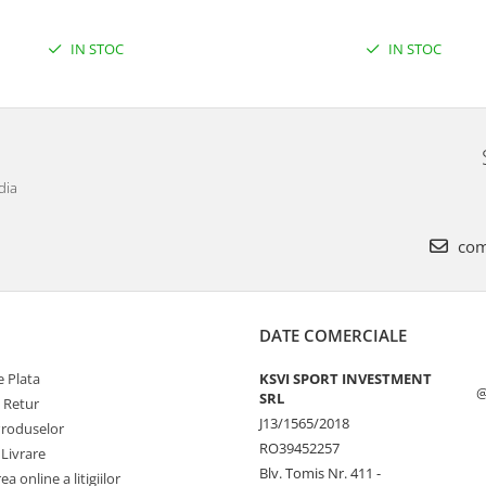
IN STOC
IN STOC
dia
com
DATE COMERCIALE
 Plata
KSVI SPORT INVESTMENT
@
SRL
e Retur
J13/1565/2018
Produselor
RO39452257
 Livrare
Blv. Tomis Nr. 411 -
a online a litigiilor