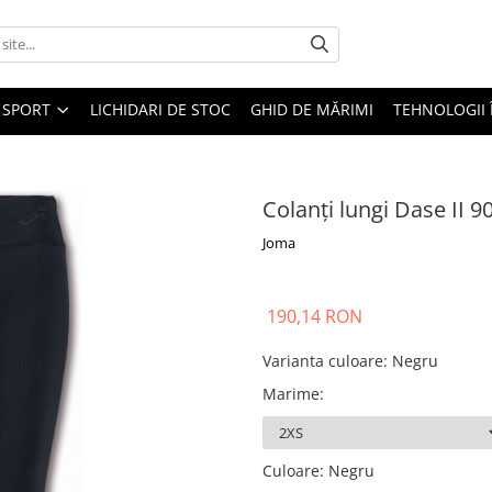
SPORT
LICHIDARI DE STOC
GHID DE MĂRIMI
TEHNOLOGII
Colanți lungi Dase II 
Joma
190,14 RON
Varianta culoare
:
Negru
Marime
:
Culoare
:
Negru