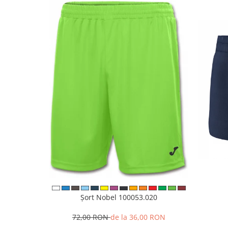
Șort Nobel 100053.020
72,00 RON
de la 36,00 RON