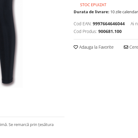
STOC EPUIZAT
Durata de livrare:
10 zile calendar
Cod EAN:
9997664646044
Ai 
Cod Produs:
900681.100
Adauga la Favorite
Cere 
ptimă. Se remarcă prin țesătura