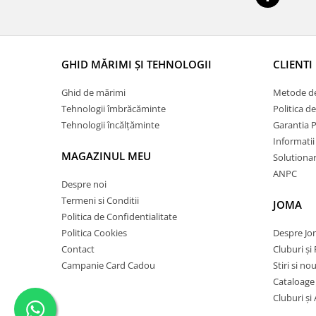
GHID MĂRIMI ȘI TEHNOLOGII
CLIENTI
Ghid de mărimi
Metode de
Tehnologii îmbrăcăminte
Politica d
Tehnologii încălțăminte
Garantia 
Informatii
MAGAZINUL MEU
Solutionare
ANPC
Despre noi
Termeni si Conditii
JOMA
Politica de Confidentialitate
Politica Cookies
Despre J
Contact
Cluburi și 
Campanie Card Cadou
Stiri si no
Cataloage
Cluburi și 