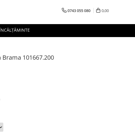
0743 055 080
0,00
 ÎNCĂLȚĂMINTE
a Brama 101667.200
a