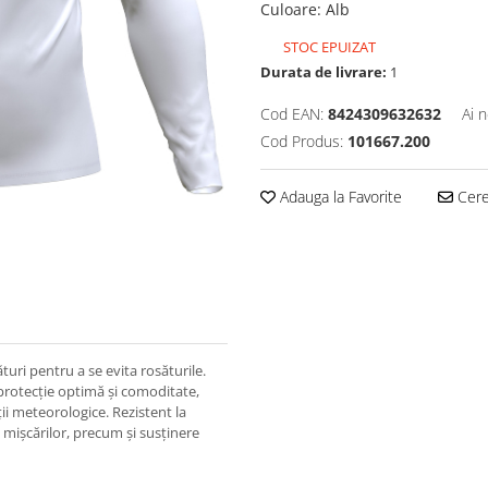
Culoare
:
Alb
STOC EPUIZAT
Durata de livrare:
1
Cod EAN:
8424309632632
Ai 
Cod Produs:
101667.200
Adauga la Favorite
Cere 
uri pentru a se evita rosăturile.
 protecție optimă și comoditate,
iții meteorologice. Rezistent la
a mișcărilor, precum și susținere