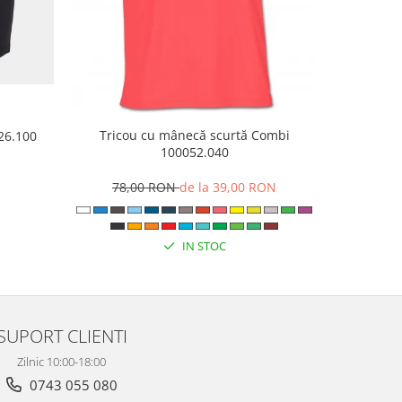
Tricou cu mânecă scurtă Combi
926.100
Papuci 
100052.040
N
8
78,00 RON
de la 39,00 RON
IN STOC
SUPORT CLIENTI
Zilnic 10:00-18:00
0743 055 080