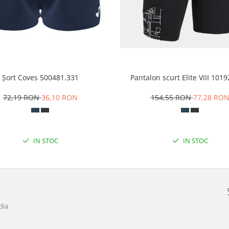
Șort Coves 500481.331
Pantalon scurt Elite VIII 101
72,19 RON
36,10 RON
154,55 RON
77,28 RO
IN STOC
IN STOC
dia