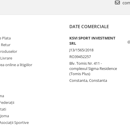
com
DATE COMERCIALE
 Plata
KSVI SPORT INVESTMENT
@
SRL
e Retur
J13/1565/2018
Produselor
RO39452257
 Livrare
Blv. Tomis Nr. 411 -
a online a litigiilor
complexul Sigma Residence
(Tomis Plus)
Constanta, Constanta
oma
Federații
utati
 Joma
Asociații Sportive