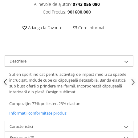
Ai nevoie de ajutor?
0743 055 080
Cod Produs:
901600.000
Adauga la Favorite
Cere informatii
Descriere
Sutien sport indicat pentru activități de impact mediu cu spatele
încrucișat. Include cupe cu căptușeală detașabilă. Banda elastică
sub bust oferă o prindere mai fermă. Încorporează căptușeală
interioară din plasă. Design sublimat.
Compoziție: 77% poliester, 23% elastan
Informatii conformitate produs
Caracteristici
Review-uri
(0)