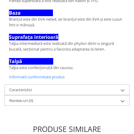
Partea superioară a fost realizată din nailon și TPU.
Baza
Branțul este din EVA neted, iar branțul este din EVA și este cusut
într-o mănușă.
Suprafața interioară
Talpa intermediară este realizată din phylon dintr-o singură
bucată, secţionat pentru a favoriza adaptarea la teren.
Talpă
Talpa este confecționată din cauciuc.
Informatii conformitate produs
Caracteristici
Review-uri
(0)
PRODUSE SIMILARE