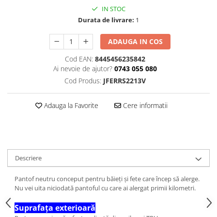
IN STOC
Durata de livrare:
1
ADAUGA IN COS
Cod EAN:
8445456235842
Ai nevoie de ajutor?
0743 055 080
Cod Produs:
JFERRS2213V
Adauga la Favorite
Cere informatii
Descriere
Pantof neutru conceput pentru băieți și fete care încep să alerge.
Nu vei uita niciodată pantoful cu care ai alergat primii kilometri.
Suprafața exterioară