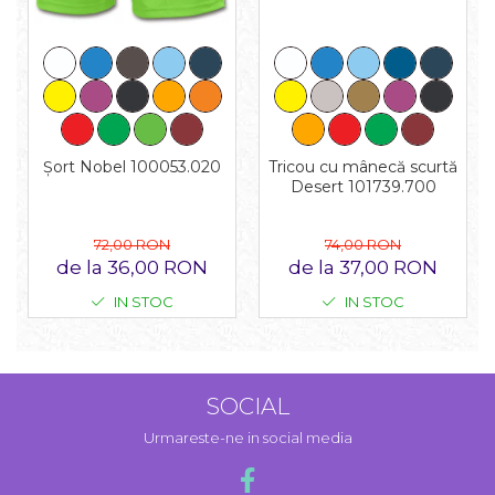
Tricou cu mânecă scurtă
Șort Nobel 100053.020
Desert 101739.700
74,00 RON
72,00 RON
de la 37,00 RON
de la 36,00 RON
IN STOC
IN STOC
SOCIAL
Urmareste-ne in social media