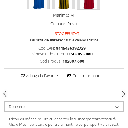
Marime
:
M
Culoare
:
Rosu
STOC EPUIZAT
Durata de livrare:
10 zile calendaristice
Cod EAN:
8445456392729
Ai nevoie de ajutor?
0743 055 080
Cod Produs:
102807.600
Adauga la Favorite
Cere informatii
Descriere
Tricou cu mâneci scurte cu decolteu în V. Încorporează țesătură
Micro Mesh pe laterale pentru a menține corpul sportivului uscat