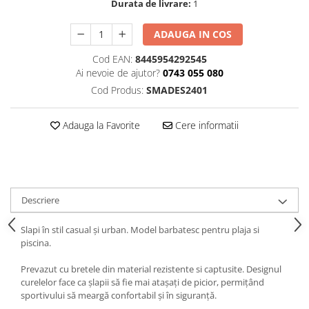
Durata de livrare:
1
ADAUGA IN COS
Cod EAN:
8445954292545
Ai nevoie de ajutor?
0743 055 080
Cod Produs:
SMADES2401
Adauga la Favorite
Cere informatii
Descriere
Slapi în stil casual și urban. Model barbatesc pentru plaja si
piscina.
Prevazut cu bretele din material rezistente si captusite. Designul
curelelor face ca șlapii să fie mai atașați de picior, permițând
sportivului să meargă confortabil și în siguranță.