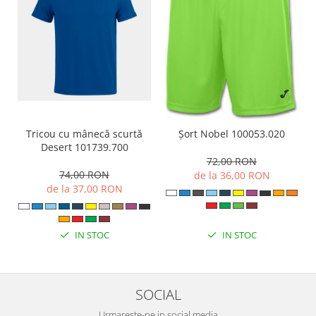
Tricou cu mânecă scurtă
Șort Nobel 100053.020
Desert 101739.700
72,00 RON
74,00 RON
de la 36,00 RON
de la 37,00 RON
IN STOC
IN STOC
SOCIAL
Urmareste-ne in social media