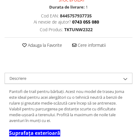
STOC EPUIZAT
Durata de livrare:
1
Cod EAN:
8445757937735
Ai nevoie de ajutor?
0743 055 080
Cod Produs:
TKTUNW2322
Adauga la Favorite
Cere informatii
Descriere
Pantofi de trail pentru bărbați. Acest nou model de traseu Joma
este ideal pentru acei alergători cu o tehnică neutră a benzii de
rulare și greutate medie-scăzută care încep să se antreneze.
Valabil pentru parcurgerea pe distanțe scurte cu dificultate
medie-ușoară a terenului. Profită la maximum de noile tale
aventuri în munți cu ei.
Suprafața exterioară