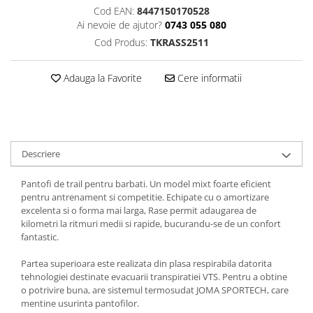
Cod EAN:
8447150170528
Ai nevoie de ajutor?
0743 055 080
Cod Produs:
TKRASS2511
Adauga la Favorite
Cere informatii
Descriere
Pantofi de trail pentru barbati. Un model mixt foarte eficient
pentru antrenament si competitie. Echipate cu o amortizare
excelenta si o forma mai larga, Rase permit adaugarea de
kilometri la ritmuri medii si rapide, bucurandu-se de un confort
fantastic.
Partea superioara este realizata din plasa respirabila datorita
tehnologiei destinate evacuarii transpiratiei VTS. Pentru a obtine
o potrivire buna, are sistemul termosudat JOMA SPORTECH, care
mentine usurinta pantofilor.