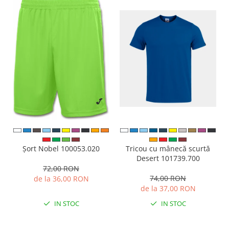
Tricou cu mânecă scurtă
Șort Nobel 100053.020
Desert 101739.700
72,00 RON
74,00 RON
de la 36,00 RON
de la 37,00 RON
IN STOC
IN STOC