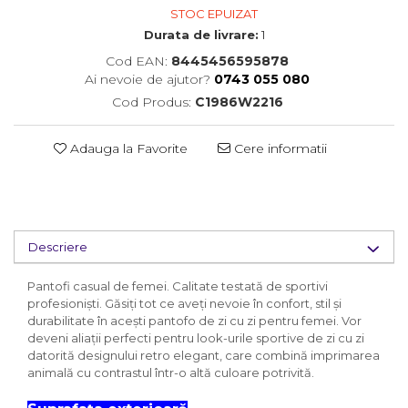
STOC EPUIZAT
Durata de livrare:
1
Cod EAN:
8445456595878
Ai nevoie de ajutor?
0743 055 080
Cod Produs:
C1986W2216
Adauga la Favorite
Cere informatii
Descriere
Pantofi casual de femei. Calitate testată de sportivi
profesioniști. Găsiți tot ce aveți nevoie în confort, stil și
durabilitate în acești pantofo de zi cu zi pentru femei. Vor
deveni aliații perfecti pentru look-urile sportive de zi cu zi
datorită designului retro elegant, care combină imprimarea
animală cu contrastul într-o altă culoare potrivită.