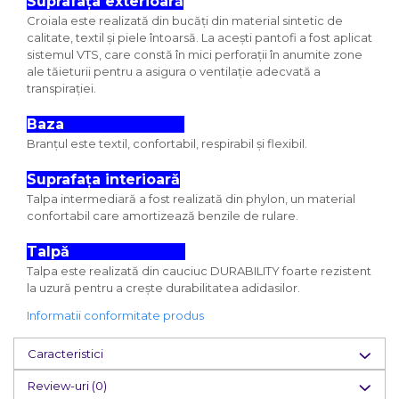
Suprafața exterioară
Croiala este realizată din bucăți din material sintetic de
calitate, textil și piele întoarsă. La acești pantofi a fost aplicat
sistemul VTS, care constă în mici perforații în anumite zone
ale tăieturii pentru a asigura o ventilație adecvată a
transpirației.
Baza
Branțul este textil, confortabil, respirabil și flexibil.
Suprafața interioară
Talpa intermediară a fost realizată din phylon, un material
confortabil care amortizează benzile de rulare.
Talpă
Talpa este realizată din cauciuc DURABILITY foarte rezistent
la uzură pentru a crește durabilitatea adidasilor.
Informatii conformitate produs
Caracteristici
Review-uri
(0)