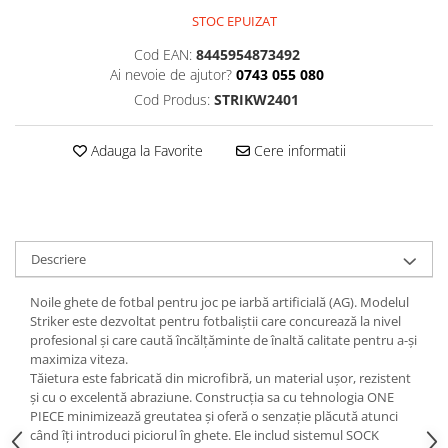
STOC EPUIZAT
Cod EAN:
8445954873492
Ai nevoie de ajutor?
0743 055 080
Cod Produs:
STRIKW2401
Adauga la Favorite
Cere informatii
Descriere
Noile ghete de fotbal pentru joc pe iarbă artificială (AG). Modelul
Striker este dezvoltat pentru fotbaliștii care concurează la nivel
profesional și care caută încălțăminte de înaltă calitate pentru a-și
maximiza viteza.
Tăietura este fabricată din microfibră, un material ușor, rezistent
și cu o excelentă abraziune. Construcția sa cu tehnologia ONE
PIECE minimizează greutatea și oferă o senzație plăcută atunci
când îți introduci piciorul în ghete. Ele includ sistemul SOCK