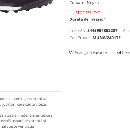
Culoare
:
Negru
STOC EPUIZAT
Durata de livrare:
1
Cod EAN:
8445954852237
Ai 
Cod Produs:
MUNW2401TF
Adauga la Favorite
Cere 
odel dinamic și rezistent va
 jucătorii care caută viteză.
 naturală, materiale sintetice și
ușeală ușoară, rezistentă și
nătățește ventilația