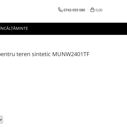
0743 055 080
0,00
 ÎNCĂLȚĂMINTE
pentru teren sintetic MUNW2401TF