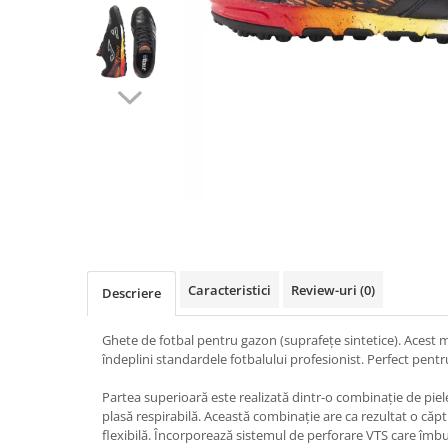
Mingi alte sporturi
Volei
Jachete
Salopete
Seturi
Jambiere
Seturi
Sorturi
Mingi fotbal
Yoga
Pantaloni
Sorturi
Treninguri
Ochelari inot
Seturi
Topuri
Tricouri
Palete Padel
Treninguri
Treninguri
Veste
Prosoape
Veste
Veste
Incaltaminte
Rucsacuri
Incaltaminte
Incaltaminte
Confort - Casual
Saci
Alergare - Atletism
Alergare - Atletism
Fotbal si fotbal de sala
Confort - Casual
Confort - Casual
Papuci
Sepci si palarii
Drumetii
Drumetii
Sandale
Sosete
Fotbal si fotbal de sala
Fotbal si fotbal de sala
Sport
Veste antrenament
Caracteristici
Review-uri
(0)
Papuci
Papuci
Descriere
Sandale
Sandale
Ghete de fotbal pentru gazon (suprafețe sintetice). Acest m
Tenis - Padel
Tenis - Padel
îndeplini standardele fotbalului profesionist. Perfect pentru
Trail
Trail
Volei - Handbal
Volei - Handbal
Partea superioară este realizată dintr-o combinație de piele
plasă respirabilă. Această combinație are ca rezultat o căpt
flexibilă. Încorporează sistemul de perforare VTS care îmbu