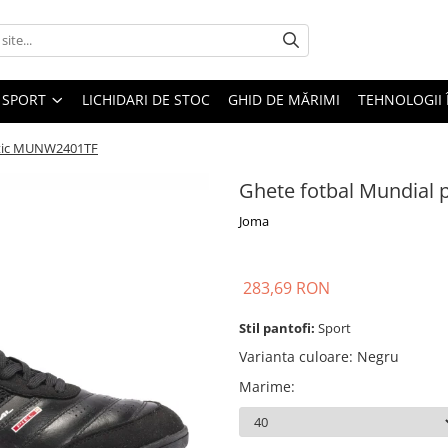
SPORT
LICHIDARI DE STOC
GHID DE MĂRIMI
TEHNOLOGII
tetic MUNW2401TF
Ghete fotbal Mundial 
Joma
283,69 RON
Stil pantofi:
Sport
Varianta culoare
:
Negru
Marime
: