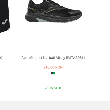
00
Pantofi sport barbati Vitaly RVITAS2641
Pantalo
N
210,00 RON
1
IN STOC