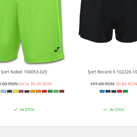
Șort Nobel 100053.020
Șort Record II 102226.1
2,00 RON
de la 36,00 RON
101,68 RON
50,84 RO
IN STOC
IN STOC