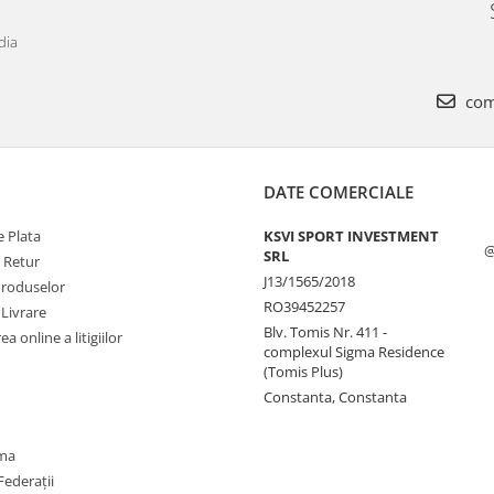
dia
com
DATE COMERCIALE
 Plata
KSVI SPORT INVESTMENT
@
SRL
e Retur
J13/1565/2018
Produselor
RO39452257
 Livrare
Blv. Tomis Nr. 411 -
a online a litigiilor
complexul Sigma Residence
(Tomis Plus)
Constanta, Constanta
oma
Federații