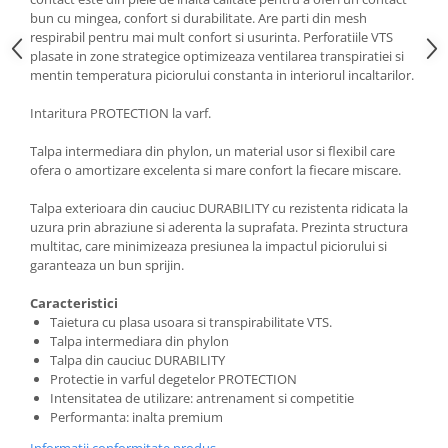
bun cu mingea, confort si durabilitate. Are parti din mesh
respirabil pentru mai mult confort si usurinta. Perforatiile VTS
plasate in zone strategice optimizeaza ventilarea transpiratiei si
mentin temperatura piciorului constanta in interiorul incaltarilor.
Intaritura PROTECTION la varf.
Talpa intermediara din phylon, un material usor si flexibil care
ofera o amortizare excelenta si mare confort la fiecare miscare.
Talpa exterioara din cauciuc DURABILITY cu rezistenta ridicata la
uzura prin abraziune si aderenta la suprafata. Prezinta structura
multitac, care minimizeaza presiunea la impactul piciorului si
garanteaza un bun sprijin.
Caracteristici
Taietura cu plasa usoara si transpirabilitate VTS.
Talpa intermediara din phylon
Talpa din cauciuc DURABILITY
Protectie in varful degetelor PROTECTION
Intensitatea de utilizare: antrenament si competitie
Performanta: inalta premium