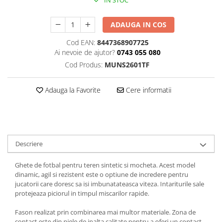
IN STOC
ADAUGA IN COS
Cod EAN:
8447368907725
Ai nevoie de ajutor?
0743 055 080
Cod Produs:
MUNS2601TF
Adauga la Favorite
Cere informatii
Descriere
Ghete de fotbal pentru teren sintetic si mocheta. Acest model
dinamic, agil si rezistent este o optiune de incredere pentru
jucatorii care doresc sa isi imbunatateasca viteza. Intariturile sale
protejeaza piciorul in timpul miscarilor rapide.
Fason realizat prin combinarea mai multor materiale. Zona de
contact este din piele de inalta calitate pentru a oferi un contact