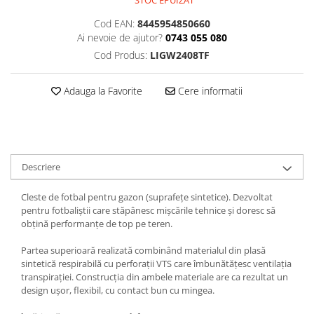
STOC EPUIZAT
Cod EAN:
8445954850660
Ai nevoie de ajutor?
0743 055 080
Cod Produs:
LIGW2408TF
Adauga la Favorite
Cere informatii
Descriere
Cleste de fotbal pentru gazon (suprafețe sintetice). Dezvoltat
pentru fotbaliștii care stăpânesc mișcările tehnice și doresc să
obțină performanțe de top pe teren.
Partea superioară realizată combinând materialul din plasă
sintetică respirabilă cu perforații VTS care îmbunătățesc ventilația
transpirației. Construcția din ambele materiale are ca rezultat un
design ușor, flexibil, cu contact bun cu mingea.