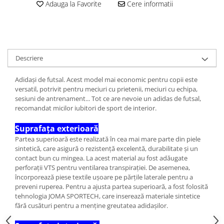
Adauga la Favorite
Cere informatii
Descriere
Adidași de futsal. Acest model mai economic pentru copii este
versatil, potrivit pentru meciuri cu prietenii, meciuri cu echipa,
sesiuni de antrenament... Tot ce are nevoie un adidas de futsal,
recomandat micilor iubitori de sport de interior.
Suprafața exterioară
Partea superioară este realizată în cea mai mare parte din piele
sintetică, care asigură o rezistență excelentă, durabilitate și un
contact bun cu mingea. La acest material au fost adăugate
perforații VTS pentru ventilarea transpirației. De asemenea,
încorporează piese textile ușoare pe părțile laterale pentru a
preveni ruperea. Pentru a ajusta partea superioară, a fost folosită
tehnologia JOMA SPORTECH, care inserează materiale sintetice
fără cusături pentru a menține greutatea adidașilor.