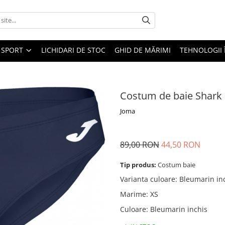
SPORT
LICHIDARI DE STOC
GHID DE MĂRIMI
TEHNOLOGII
Costum de baie Shark 
Joma
89,00 RON
44,50 RON
Tip produs:
Costum baie
Varianta culoare
:
Bleumarin in
Marime
:
XS
Culoare
:
Bleumarin inchis