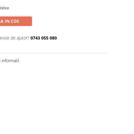
istice
A IN COS
nevoie de ajutor?
0743 055 080
informatii