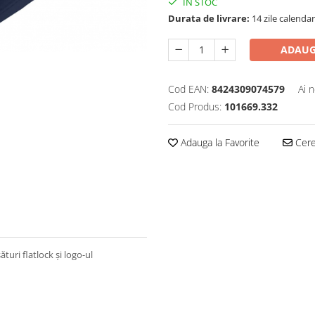
IN STOC
Durata de livrare:
14 zile calendar
ADAUG
Cod EAN:
8424309074579
Ai 
Cod Produs:
101669.332
Adauga la Favorite
Cere 
turi flatlock și logo-ul