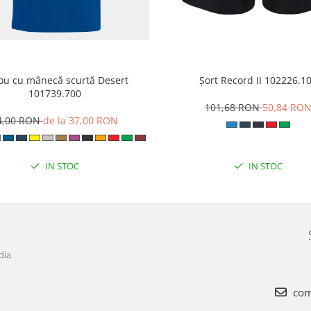
cou cu mânecă scurtă Desert
Șort Record II 102226.1
101739.700
101,68 RON
50,84 RO
4,00 RON
de la 37,00 RON
IN STOC
IN STOC
dia
com