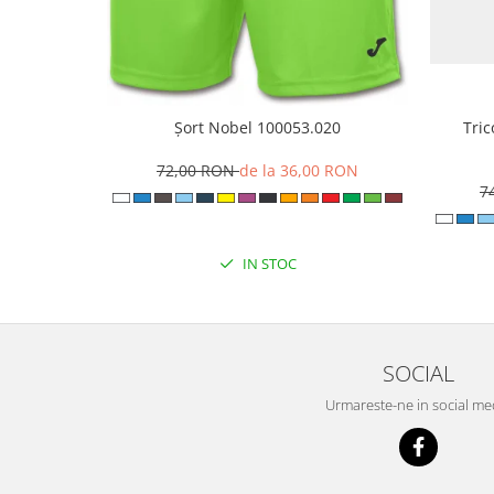
Șort Nobel 100053.020
Tri
72,00 RON
de la 36,00 RON
7
IN STOC
SOCIAL
Urmareste-ne in social me