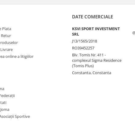
DATE COMERCIALE
 Plata
KSVI SPORT INVESTMENT
@
SRL
e Retur
J13/1565/2018
Produselor
RO39452257
 Livrare
Blv. Tomis Nr. 411 -
a online a litigiilor
complexul Sigma Residence
(Tomis Plus)
Constanta, Constanta
oma
Federații
utati
 Joma
Asociații Sportive