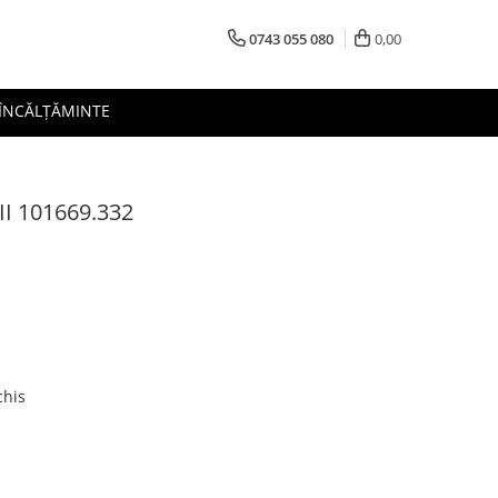
0743 055 080
0,00
 ÎNCĂLȚĂMINTE
II 101669.332
chis