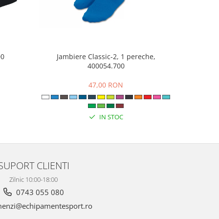
00
Jambiere Classic-2, 1 pereche,
Pant
400054.700
N
47,00 RON
47
IN STOC
SUPORT CLIENTI
Zilnic 10:00-18:00
0743 055 080
enzi@echipamentesport.ro