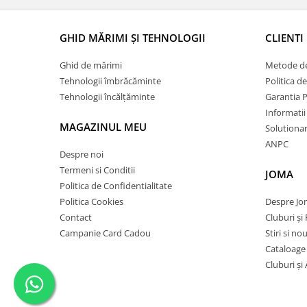
GHID MĂRIMI ȘI TEHNOLOGII
CLIENTI
Ghid de mărimi
Metode de
Tehnologii îmbrăcăminte
Politica d
Tehnologii încălțăminte
Garantia 
Informatii
MAGAZINUL MEU
Solutionare
ANPC
Despre noi
Termeni si Conditii
JOMA
Politica de Confidentialitate
Politica Cookies
Despre J
Contact
Cluburi și 
Campanie Card Cadou
Stiri si no
Cataloage
Cluburi și 