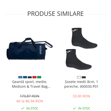
PRODUSE SIMILARE
Geantă sport, medie,
Șosete medii 8cm, 1
Medium & Travel Bag
pereche, 400030.P01
400236.331
173,87 RON
33,00 RON
de la 86,94 RON
IN STOC
IN STOC