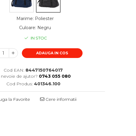
Marime
:
Poliester
Culoare
:
Negru
IN STOC
ADAUGA IN COS
Cod EAN:
8447150764017
i nevoie de ajutor?
0743 055 080
Cod Produs:
401346.100
ga la Favorite
Cere informatii