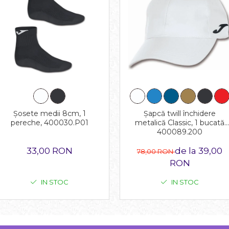
Șapcă twill închidere
Șosete medii 8cm, 1
metalică Classic, 1 bucată
pereche, 400030.P01
400089.200
de la 39,00
33,00 RON
78,00 RON
RON
IN STOC
IN STOC