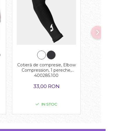
Cotieră de compresie, Elbow
Șosete scurte cu înt
Compression, 1 pereche,
pereche, 4000
400285.100
33,00 RON
24,00 R
IN STOC
IN STO