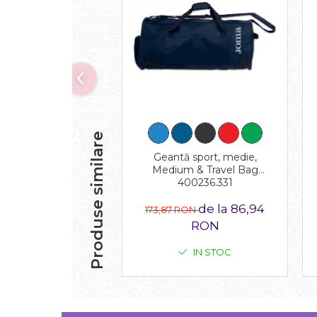
Produse similare
Geantă sport, medie,
Medium & Travel Bag
400236.331
de la 86,94
173,87 RON
RON
IN STOC