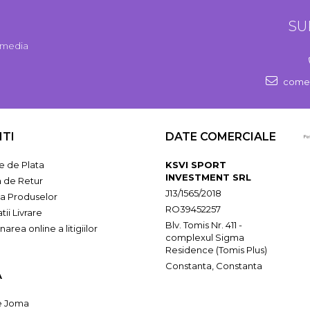
SU
l media
comen
NTI
DATE COMERCIALE
 de Plata
KSVI SPORT
INVESTMENT SRL
a de Retur
J13/1565/2018
ia Produselor
RO39452257
tii Livrare
Blv. Tomis Nr. 411 -
narea online a litigiilor
complexul Sigma
Residence (Tomis Plus)
Constanta, Constanta
A
e Joma