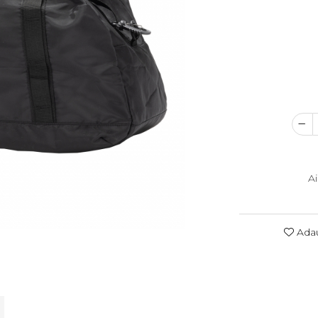
A
Adau