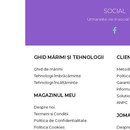
SOCIAL
Urmareste-ne in socia
GHID MĂRIMI ȘI TEHNOLOGII
CLIE
Ghid de mărimi
Metode
Tehnologii îmbrăcăminte
Politic
Tehnologii încălțăminte
Garant
Informa
MAGAZINUL MEU
Solutio
ANPC
Despre noi
Termeni si Conditii
JOM
Politica de Confidentialitate
Politica Cookies
Despr