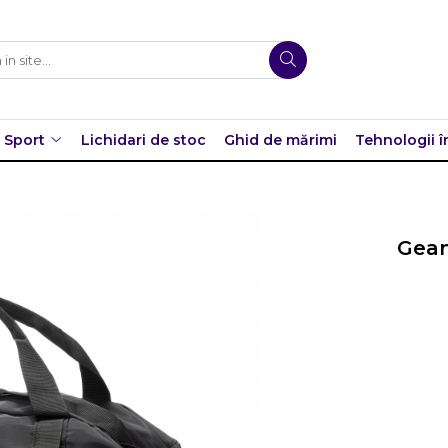
Sport
Lichidari de stoc
Ghid de mărimi
Tehnologii î
Gean