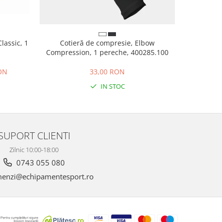
lassic, 1
Cotieră de compresie, Elbow
Șosete scu
Compression, 1 pereche, 400285.100
RON
33,00 RON
IN STOC
SUPORT CLIENTI
Zilnic 10:00-18:00
0743 055 080
enzi@echipamentesport.ro