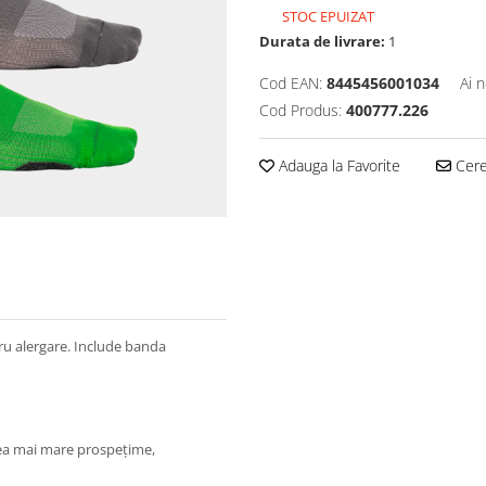
STOC EPUIZAT
Durata de livrare:
1
Cod EAN:
8445456001034
Ai 
Cod Produs:
400777.226
Adauga la Favorite
Cere 
ru alergare. Include banda
ă cea mai mare prospețime,