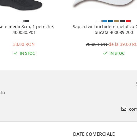
sete medii 8cm, 1 pereche,
Șapcă twill închidere metalică C
400030.P01
bucată 400089.200
33,00 RON
78,00 RON
de la 39,00 
IN STOC
IN STOC
dia
com
DATE COMERCIALE