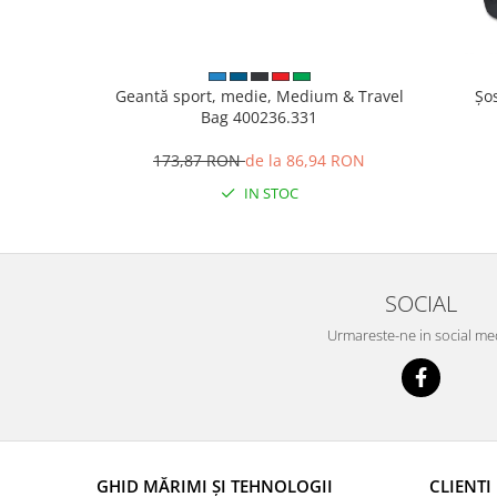
Geantă sport, medie, Medium & Travel
Șo
Bag 400236.331
173,87 RON
de la 86,94 RON
IN STOC
SOCIAL
Urmareste-ne in social me
GHID MĂRIMI ȘI TEHNOLOGII
CLIENTI