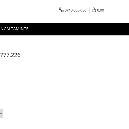
0743 055 080
0,00
 ÎNCĂLȚĂMINTE
0777.226