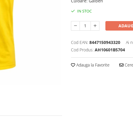
Culoare
:
Galben
IN STOC
ADAUG
Cod EAN:
8447150943320
Ai 
Cod Produs:
AH10601B5704
Adauga la Favorite
Cere 