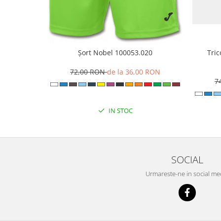
Șort Nobel 100053.020
Tri
72,00 RON
de la 36,00 RON
7
IN STOC
SOCIAL
Urmareste-ne in social me