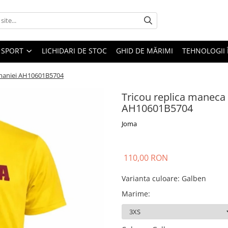
SPORT
LICHIDARI DE STOC
GHID DE MĂRIMI
TEHNOLOGII
omaniei AH10601B5704
Tricou replica maneca
AH10601B5704
Joma
110,00 RON
Varianta culoare
:
Galben
Marime
: