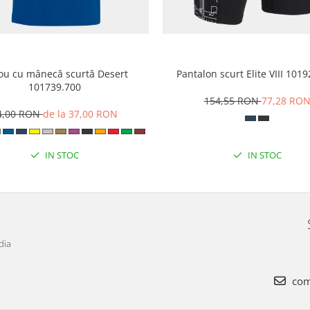
cou cu mânecă scurtă Desert
Pantalon scurt Elite VIII 101
101739.700
154,55 RON
77,28 RO
4,00 RON
de la 37,00 RON
IN STOC
IN STOC
dia
com