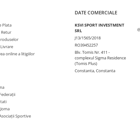
DATE COMERCIALE
 Plata
KSVI SPORT INVESTMENT
@
SRL
e Retur
J13/1565/2018
Produselor
RO39452257
 Livrare
Blv. Tomis Nr. 411 -
a online a litigiilor
complexul Sigma Residence
(Tomis Plus)
Constanta, Constanta
oma
Federații
utati
 Joma
Asociații Sportive