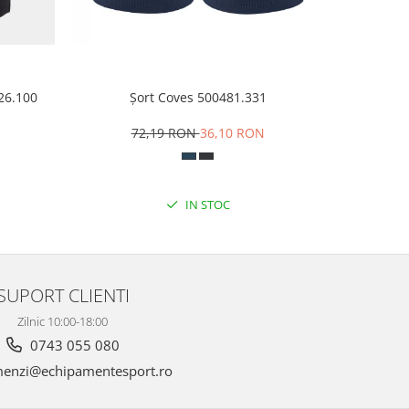
926.100
Șort Coves 500481.331
Șor
N
72,19 RON
36,10 RON
1
IN STOC
SUPORT CLIENTI
Zilnic 10:00-18:00
0743 055 080
enzi@echipamentesport.ro