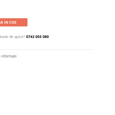
A IN COS
nevoie de ajutor?
0743 055 080
informatii