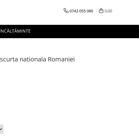
0743 055 080
0,00
 ÎNCĂLȚĂMINTE
 scurta nationala Romaniei