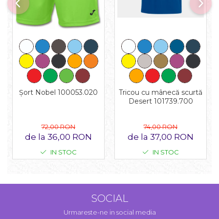
Tricou cu mânecă scurtă
Șort Nobel 100053.020
Desert 101739.700
74,00 RON
72,00 RON
de la 37,00 RON
de la 36,00 RON
IN STOC
IN STOC
SOCIAL
Urmareste-ne in social media