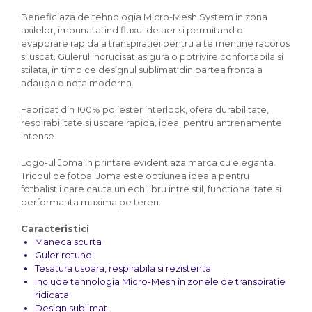
Beneficiaza de tehnologia Micro-Mesh System in zona
axilelor, imbunatatind fluxul de aer si permitand o
evaporare rapida a transpiratiei pentru a te mentine racoros
si uscat. Gulerul incrucisat asigura o potrivire confortabila si
stilata, in timp ce designul sublimat din partea frontala
adauga o nota moderna.
Fabricat din 100% poliester interlock, ofera durabilitate,
respirabilitate si uscare rapida, ideal pentru antrenamente
intense.
Logo-ul Joma in printare evidentiaza marca cu eleganta.
Tricoul de fotbal Joma este optiunea ideala pentru
fotbalistii care cauta un echilibru intre stil, functionalitate si
performanta maxima pe teren.
Caracteristici
Maneca scurta
Guler rotund
Tesatura usoara, respirabila si rezistenta
Include tehnologia Micro-Mesh in zonele de transpiratie
ridicata
Design sublimat