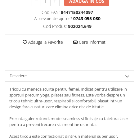
ADAUGA IN COS
Cod EAN:
8447150344097
Ai nevoie de ajutor?
0743 055 080
Cod Produs:
902024.649
Adauga la Favorite
Cere informatii
Descriere
Tricou cu maneca scurta pentru femei. Indicat pentru utilizare in
sporturi precum yoga, pilates sau fitness. Este vorba despre un
tricou tehnic ultra-usor, respirabil si confortabil, plasat intr-un
design fara cusaturi care elimina orice risc de iritatie.
Prezinta guler rotund, model seamless si finisaje cu taietura laser
pentru a preveni frecarea si a mentine usurinta.
Acest tricou este confectionat dintr-un material super usor,