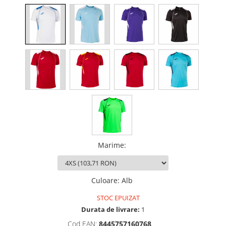
Marime
:
Culoare
:
Alb
STOC EPUIZAT
Durata de livrare:
1
Cod EAN:
8445757160768