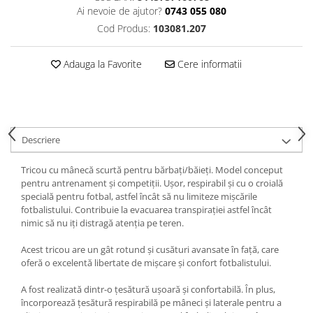
Ai nevoie de ajutor?
0743 055 080
Cod Produs:
103081.207
Adauga la Favorite
Cere informatii
Descriere
Tricou cu mânecă scurtă pentru bărbați/băieți. Model conceput
pentru antrenament și competiții. Ușor, respirabil și cu o croială
specială pentru fotbal, astfel încât să nu limiteze mișcările
fotbalistului. Contribuie la evacuarea transpirației astfel încât
nimic să nu iți distragă atenția pe teren.
Acest tricou are un gât rotund și cusături avansate în față, care
oferă o excelentă libertate de mișcare și confort fotbalistului.
A fost realizată dintr-o țesătură ușoară și confortabilă. În plus,
încorporează țesătură respirabilă pe mâneci și laterale pentru a