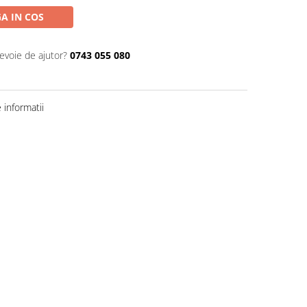
A IN COS
nevoie de ajutor?
0743 055 080
informatii