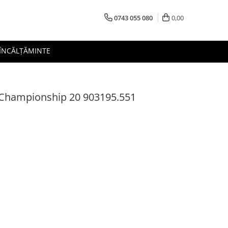
0743 055 080
0,00
 ÎNCĂLȚĂMINTE
 Championship 20 903195.551