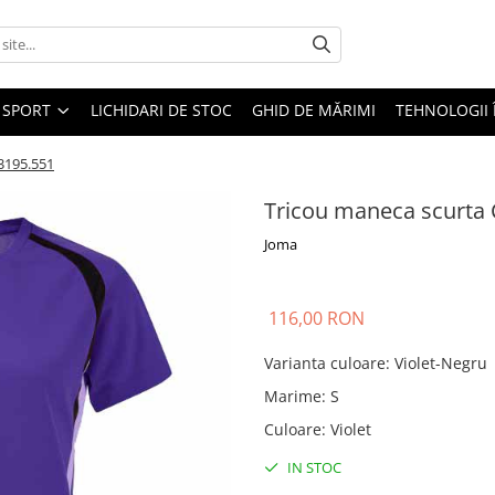
SPORT
LICHIDARI DE STOC
GHID DE MĂRIMI
TEHNOLOGII
3195.551
Tricou maneca scurta
Joma
116,00 RON
Varianta culoare
:
Violet-Negru
Marime
:
S
Culoare
:
Violet
IN STOC