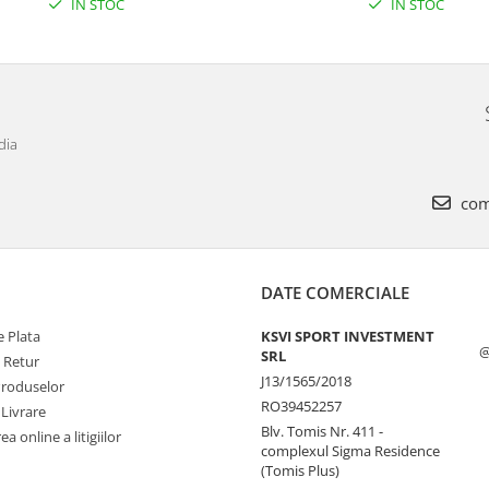
IN STOC
IN STOC
dia
com
DATE COMERCIALE
 Plata
KSVI SPORT INVESTMENT
@
SRL
e Retur
J13/1565/2018
Produselor
RO39452257
 Livrare
Blv. Tomis Nr. 411 -
a online a litigiilor
complexul Sigma Residence
(Tomis Plus)