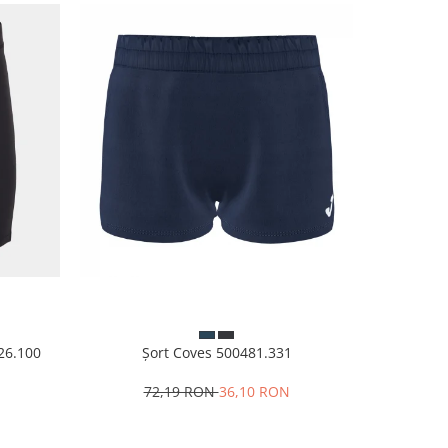
926.100
Șort Coves 500481.331
Șor
N
72,19 RON
36,10 RON
1