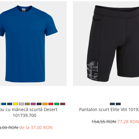
cou cu mânecă scurtă Desert
Pantalon scurt Elite VIII 101
101739.700
154,55 RON
77,28 RO
4,00 RON
de la 37,00 RON