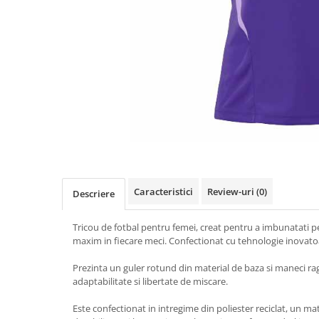
Mingi alte sporturi
Volei
Jachete
Salopete
Seturi
Jambiere
Seturi
Sorturi
Mingi fotbal
Yoga
Pantaloni
Sorturi
Treninguri
Ochelari inot
Seturi
Topuri
Tricouri
Palete Padel
Treninguri
Treninguri
Veste
Prosoape
Veste
Veste
Incaltaminte
Rucsacuri
Incaltaminte
Incaltaminte
Confort - Casual
Saci
Alergare - Atletism
Alergare - Atletism
Fotbal si fotbal de sala
Confort - Casual
Confort - Casual
Papuci
Sepci si palarii
Drumetii
Drumetii
Sandale
Sosete
Fotbal si fotbal de sala
Fotbal si fotbal de sala
Sport
Caracteristici
Review-uri
(0)
Descriere
Veste antrenament
Papuci
Papuci
Sandale
Sandale
Tricou de fotbal pentru femei, creat pentru a imbunatati pe
maxim in fiecare meci. Confectionat cu tehnologie inovatoar
Tenis - Padel
Tenis - Padel
Trail
Trail
Prezinta un guler rotund din material de baza si maneci ra
adaptabilitate si libertate de miscare.
Volei - Handbal
Volei - Handbal
Este confectionat in intregime din poliester reciclat, un mat