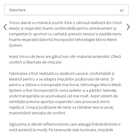
Descriere
Tricou damă cu mânecă scurtă. Este o cămașă realizată din tricot
elastic și respirabil, foarte confortabilă pentru antrenament și
competiție în sporturi cu rachetă, precum tenisul și paddle-tenis.
Foarte respirabil datorită încorporării tehnologiei Micro-Mesh
System.
Acest tricou de tenis are gâtul turn din material extensibil. Oferă
confort și libertate de mișcare.
Fabricarea a fost realizată cu țesătură ușoară, confortabilă și
elastică pentru a se adapta mișcărilor jucătorului de tenis. Și
pentru a obține o transpirație mai bună, tehnologia Micro-Mesh
System a fost încorporată în zona axilelor și a părților laterale,
unde transpirația se acumulează cel mai mult. Acest sistem de
ventilație previne apariția ciupercilor care provoacă miros
neplăcut. Corpul jucătoarei de tenis va rămâne rece și uscat,
maximizând senzația de confort.
Sigla Joma și detalii reflectorizante care adaugă îmbrăcămintei o
notă estetică la modă. Pe terenurile slab luminate, mișcările