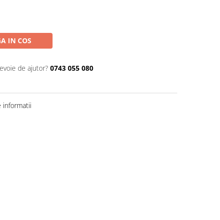
A IN COS
nevoie de ajutor?
0743 055 080
informatii