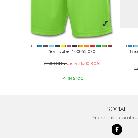
Șort Nobel 100053.020
Tri
72,00 RON
de la 36,00 RON
7
IN STOC
SOCIAL
Urmareste-ne in social me