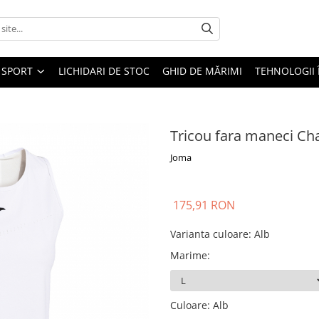
SPORT
LICHIDARI DE STOC
GHID DE MĂRIMI
TEHNOLOGII
Tricou fara maneci Ch
Joma
175,91 RON
Varianta culoare
:
Alb
Marime
:
Culoare
:
Alb