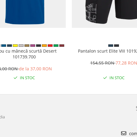
cou cu mânecă scurtă Desert
Pantalon scurt Elite VIII 101
101739.700
154,55 RON
77,28 RO
4,00 RON
de la 37,00 RON
IN STOC
IN STOC
dia
com