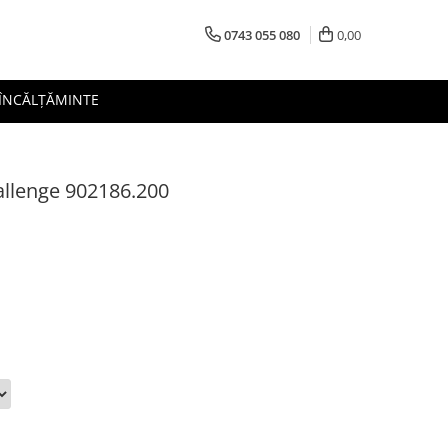
0743 055 080
0,00
 ÎNCĂLȚĂMINTE
allenge 902186.200