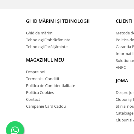
GHID MĂRIMI ȘI TEHNOLOGII
CLIENTI
Ghid de mărimi
Metode de
Tehnologii îmbrăcăminte
Politica d
Tehnologii încălțăminte
Garantia 
Informatii
MAGAZINUL MEU
Solutionare
ANPC
Despre noi
Termeni si Conditii
JOMA
Politica de Confidentialitate
Politica Cookies
Despre J
Contact
Cluburi și 
Campanie Card Cadou
Stiri si no
Cataloage
Cluburi și 