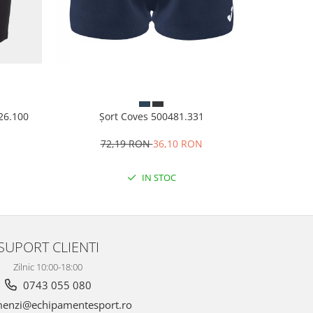
926.100
Șort Coves 500481.331
Șor
N
72,19 RON
36,10 RON
1
IN STOC
SUPORT CLIENTI
Zilnic 10:00-18:00
0743 055 080
enzi@echipamentesport.ro