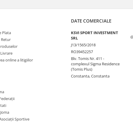
DATE COMERCIALE
 Plata
KSVI SPORT INVESTMENT
@
SRL
e Retur
J13/1565/2018
Produselor
RO39452257
 Livrare
Blv. Tomis Nr. 411 -
a online a litigiilor
complexul Sigma Residence
(Tomis Plus)
Constanta, Constanta
oma
Federații
utati
 Joma
Asociații Sportive