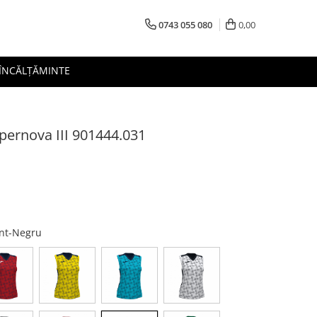
0743 055 080
0,00
 ÎNCĂLȚĂMINTE
pernova III 901444.031
ent-Negru