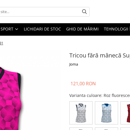
SPORT
LICHIDARI DE STOC
GHID DE MĂRIMI
TEHNOLOGII
31
Tricou fără mânecă Su
Joma
121,00 RON
Varianta culoare
: Roz fluoresc