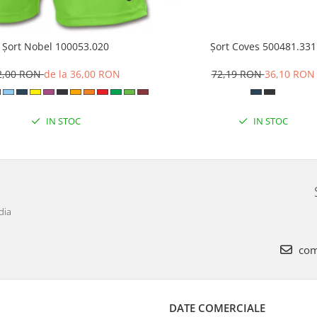
Șort Nobel 100053.020
Șort Coves 500481.331
2,00 RON
de la 36,00 RON
72,19 RON
36,10 RON
IN STOC
IN STOC
dia
com
DATE COMERCIALE