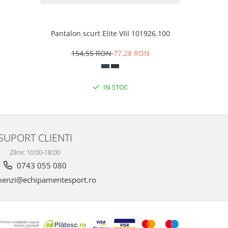
Pantalon scurt Elite VIII 101926.100
Șor
154,55 RON
77,28 RON
1
IN STOC
SUPORT CLIENTI
Zilnic 10:00-18:00
0743 055 080
enzi@echipamentesport.ro