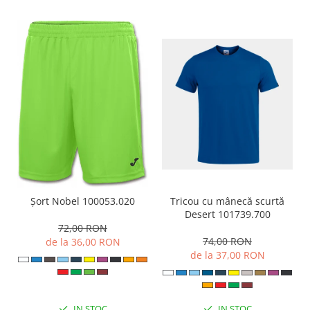
Tricou cu mânecă scurtă
Șort Nobel 100053.020
Desert 101739.700
72,00 RON
74,00 RON
de la 36,00 RON
de la 37,00 RON
IN STOC
IN STOC