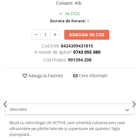
Culoare
:
Alb
IN STOC
Durata de livrare:
1
ADAUGA IN COS
Cod EAN:
8424309431815
Ai nevoie de ajutor?
0743 055 080
Cod Produs:
901394.208
Adauga la Favorite
Cere informatii
Descriere
Bluză cu tehnologie UV-ACTIVE care schimbă culoarea prin raze
ultraviolete pe părțile laterale și superioare ale spatelui. Sigla
ștampilată.,