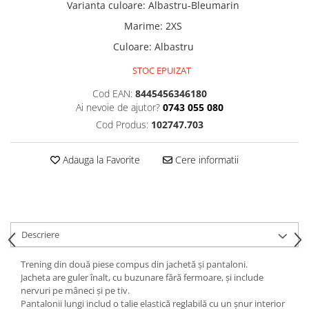
Varianta culoare
:
Albastru-Bleumarin
Marime
:
2XS
Culoare
:
Albastru
STOC EPUIZAT
Cod EAN:
8445456346180
Ai nevoie de ajutor?
0743 055 080
Cod Produs:
102747.703
Adauga la Favorite
Cere informatii
Descriere
Trening din două piese compus din jachetă și pantaloni.
Jacheta are guler înalt, cu buzunare fără fermoare, și include
nervuri pe mâneci și pe tiv.
Pantalonii lungi includ o talie elastică reglabilă cu un șnur interior