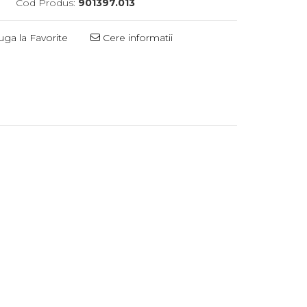
Cod Produs:
901397.013
ga la Favorite
Cere informatii