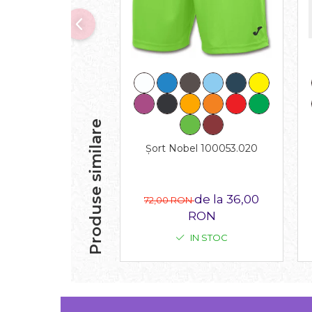
Produse similare
Șort Nobel 100053.020
de la 36,00
72,00 RON
RON
IN STOC