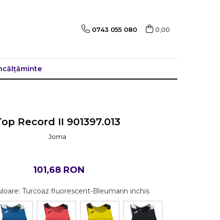
0743 055 080
0,00
ncălțăminte
Top Record II 901397.013
Joma
101,68 RON
uloare
: Turcoaz fluorescent-Bleumarin inchis