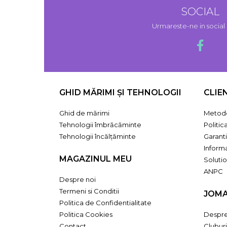
SOCIAL
Urmareste-ne in socia
GHID MĂRIMI ȘI TEHNOLOGII
CLIE
Ghid de mărimi
Metode
Tehnologii îmbrăcăminte
Politic
Tehnologii încălțăminte
Garant
Informa
MAGAZINUL MEU
Solutio
ANPC
Despre noi
Termeni si Conditii
JOM
Politica de Confidentialitate
Politica Cookies
Despr
Contact
Cluburi