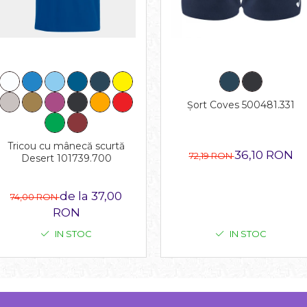
Șort Coves 500481.331
Tricou cu mânecă scurtă
36,10 RON
72,19 RON
Desert 101739.700
de la 37,00
74,00 RON
RON
IN STOC
IN STOC