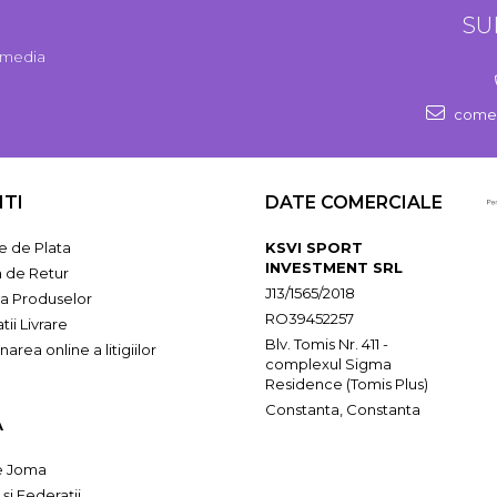
SU
l media
comen
NTI
DATE COMERCIALE
 de Plata
KSVI SPORT
INVESTMENT SRL
a de Retur
J13/1565/2018
ia Produselor
RO39452257
tii Livrare
Blv. Tomis Nr. 411 -
narea online a litigiilor
complexul Sigma
Residence (Tomis Plus)
Constanta, Constanta
A
e Joma
 și Federații